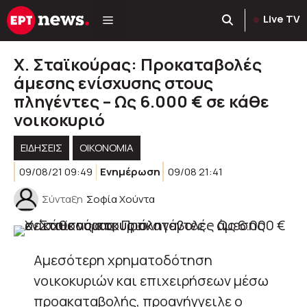
Μετάβαση
Live TV
σε
περιεχόμενο
Χ. Σταϊκούρας: Προκαταβολές
άμεσης ενίσχυσης στους
πληγέντες – Ως 6.000 € σε κάθε
νοικοκυριό
ΕΙΔΗΣΕΙΣ
ΟΙΚΟΝΟΜΙΑ
09/08/21 09:49
Ενημέρωση
09/08 21:41
Σύνταξη
Σοφία Χούντα
Αμεσότερη χρηματοδότηση
νοικοκυριών και επιχειρήσεων μέσω
προακαταβολής, προανήγγειλε ο