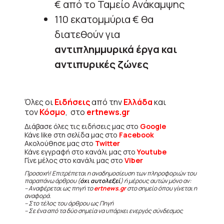
€ από το Ταμείο Ανάκαμψης
110 εκατομμύρια € θα
διατεθούν για
αντιπλημμυρικά έργα και
αντιπυρικές ζώνες
Όλες οι
Ειδήσεις
από την
Ελλάδα
και
τον
Κόσμο
, στο
ertnews.gr
Διάβασε όλες τις ειδήσεις μας στο
Google
Κάνε like στη σελίδα μας στο
Facebook
Ακολούθησε μας στο
Twitter
Κάνε εγγραφή στο κανάλι μας στο
Youtube
Γίνε μέλος στο κανάλι μας στο
Viber
Προσοχή! Επιτρέπεται η αναδημοσίευση των πληροφοριών του
παραπάνω άρθρου (
όχι αυτολεξεί
) ή μέρους αυτών μόνο αν:
– Αναφέρεται ως πηγή το
ertnews.gr
στο σημείο όπου γίνεται η
αναφορά.
– Στο τέλος του άρθρου ως Πηγή
– Σε ένα από τα δύο σημεία να υπάρχει ενεργός σύνδεσμος