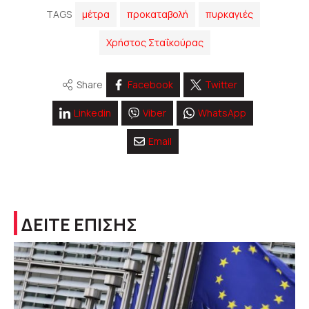
TAGS
μέτρα
προκαταβολή
πυρκαγιές
Χρήστος Σταΐκούρας
Share
Facebook
Twitter
Linkedin
Viber
WhatsApp
Email
ΔΕΙΤΕ ΕΠΙΣΗΣ