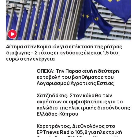
Αίτημα στην Κομισιόν για επέκταση της ρήτρας
διαφυγής – Στόχος επενδύσεις έως και 1,5 δισ.
ευρώ στην ενέργεια
ΟΠΕΚΑ: Την Παρασκευή η δεύτερη
καταβολή του βοηθήματος του
Λογαριασμού Αγροτικής Εστίας
Χατζηδάκης: Στον κάλαθο των
αχρήστων οι αμφισβητήσεις για το
καλώδιο της ηλεκτρικής διασύνδεσης
Ελλάδας-Κύπρου
Καρατράντος, Διεθνολόγος στο
ΕΡΤnews Radio 105,8 για ηλεκτρική