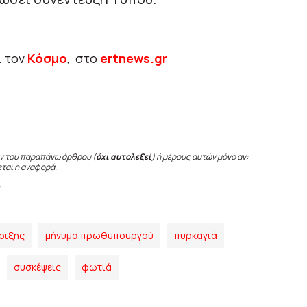
ι τον
Κόσμο
, στο
ertnews.gr
ν του παραπάνω άρθρου (
όχι αυτολεξεί
) ή μέρους αυτών μόνο αν:
εται η αναφορά.
ριξης
μήνυμα πρωθυπουργού
πυρκαγιά
συσκέψεις
φωτιά