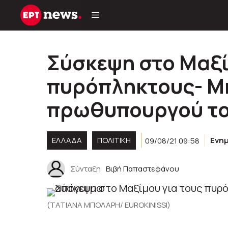
Μετάβαση
σε
περιεχόμενο
Σύσκεψη στο Μαξί
πυρόπληκτους- Μ
πρωθυπουργού το
ΕΛΛΑΔΑ
ΠΟΛΙΤΙΚΉ
09/08/21 09:58
Ενη
Σύνταξη
Βιβή Παπαστεφάνου
(ΤΑΤΙΑΝΑ ΜΠΟΛΑΡΗ/ EUROKINISSI)