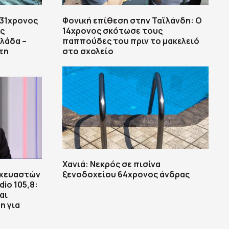
 31χρονος
Φονική επίθεση στην Ταϊλάνδη: Ο
ις
14χρονος σκότωσε τους
λάδα –
παππούδες του πριν το μακελειό
τη
στο σχολείο
Χανιά: Νεκρός σε πισίνα
σκευαστών
ξενοδοχείου 64χρονος άνδρας
io 105,8:
αι
η για