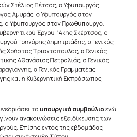
ών Στέλιος Πέτσας, ο Υφυπουργός
ργος Αμυράς, ο Υφυπουργός στον
, ο Υφυπουργός στον Πρωθυπουργό,
υβερνητικού Έργου, ‘Ακης Σκέρτσος, ο
υργού Γρηγόρης Δημητριάδης, ο Γενικός
ής Χρήστος Τριαντόπουλος, ο Γενικός
ικής Αθανάσιος Πετραλιάς, ο Γενικός
ραγιάννης, ο Γενικός Γραμματέας
γης και η Κυβερνητική Εκπρόσωπος
συνεδριάσει το
υπουργικό συμβούλιο
ενώ
γίνουν ανακοινώσεις εξειδίκευσης των
ργούς. Επίσης εντός της εβδομάδας
ώσει συνέντευξη Τύπου.