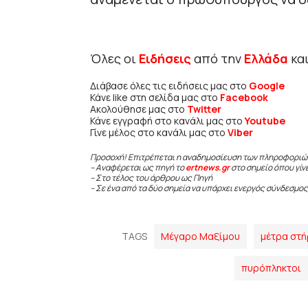
Όλες οι
Ειδήσεις
από την
Ελλάδα
κα
Διάβασε όλες τις ειδήσεις μας στο
Google
Κάνε like στη σελίδα μας στο
Facebook
Ακολούθησε μας στο
Twitter
Κάνε εγγραφή στο κανάλι μας στο
Youtube
Γίνε μέλος στο κανάλι μας στο
Viber
Προσοχή! Επιτρέπεται η αναδημοσίευση των πληροφοριώ
– Αναφέρεται ως πηγή το
ertnews.gr
στο σημείο όπου γίν
– Στο τέλος του άρθρου ως Πηγή
– Σε ένα από τα δύο σημεία να υπάρχει ενεργός σύνδεσμος
TAGS
Μέγαρο Μαξίμου
μέτρα στή
πυρόπληκτοι