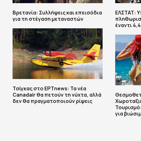
Βρετανία: Συλλήψεις και επεισόδια
ΕΛΣΤΑΤ: 
για τη στέγαση μεταναστών
πληθωρισμ
έναντι 4,
Τσίγκας στο ΕΡΤnews: Τα νέα
Canadair θα πετούν τη νύχτα, αλλά
Θεσμοθετ
δεν θα πραγματοποιούν ρίψεις
Χωροταξικ
Τουρισμό:
για βιώσι