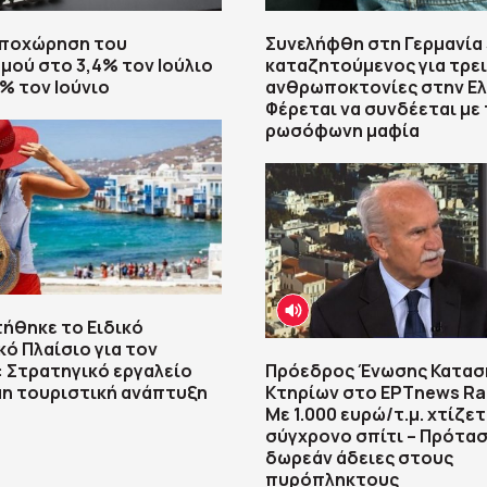
Υποχώρηση του
Συνελήφθη στη Γερμανία
ού στο 3,4% τον Ιούλιο
καταζητούμενος για τρε
4% τον Ιούνιο
ανθρωποκτονίες στην Ελ
Φέρεται να συνδέεται με 
ρωσόφωνη μαφία
ήθηκε το Ειδικό
ό Πλαίσιο για τον
 Στρατηγικό εργαλείο
Πρόεδρος Ένωσης Κατα
μη τουριστική ανάπτυξη
Κτηρίων στο ΕΡΤnews Rad
Με 1.000 ευρώ/τ.μ. χτίζετ
σύγχρονο σπίτι – Πρότασ
δωρεάν άδειες στους
πυρόπληκτους