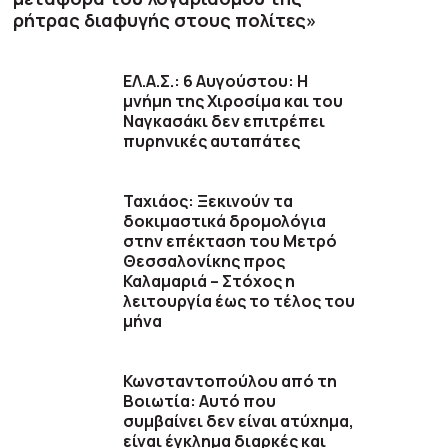
ρήτρας διαφυγής στους πολίτες»
ΕΛ.Α.Σ.: 6 Αυγούστου: Η
μνήμη της Χιροσίμα και του
Ναγκασάκι δεν επιτρέπει
πυρηνικές αυταπάτες
Ταχιάος: Ξεκινούν τα
δοκιμαστικά δρομολόγια
στην επέκταση του Μετρό
Θεσσαλονίκης προς
Καλαμαριά – Στόχος η
λειτουργία έως το τέλος του
μήνα
Κωνσταντοπούλου από τη
Βοιωτία: Αυτό που
συμβαίνει δεν είναι ατύχημα,
είναι έγκλημα διαρκές και