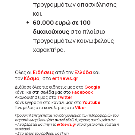
προγραμμάτων απασχόλησης
και
60.000 ευρώ σε 100
δικαιούχους
στο πλαίσιο
προγραμμάτων κοινωφελούς
χαρακτήρα.
Όλες οι
Ειδήσεις
από την
Ελλάδα
και
τον
Κόσμο
, στο
ertnews.gr
Διάβασε όλες τις ειδήσεις μας στο
Google
Κάνε like στη σελίδα μας στο
Facebook
Ακολούθησε μας στο
Twitter
Κάνε εγγραφή στο κανάλι μας στο
Youtube
Γίνε μέλος στο κανάλι μας στο
Viber
Προσοχή! Επιτρέπεται η αναδημοσίευση των πληροφοριών του
παραπάνω άρθρου (
όχι αυτολεξεί
) ή μέρους αυτών μόνο αν:
– Αναφέρεται ως πηγή το
ertnews.gr
στο σημείο όπου γίνεται η
αναφορά.
– Στο τέλος του άρθρου ως Πηγή