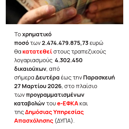
Το
χρηματικό
ποσό
των
2.474.479.875,73
ευρώ
θα
κατατεθεί
στους τραπεζικούς
λογαριασμούς
4.302.450
δικαιούχων
, από
σήμερα
Δευτέρα
έως την
Παρασκευή
27 Μαρτίου 2026
, στο πλαίσιο
των
προγραμματισμένων
καταβολών
του
e-ΕΦΚΑ
και
της
Δημόσιας Υπηρεσίας
Απασχόλησης
(ΔΥΠΑ).