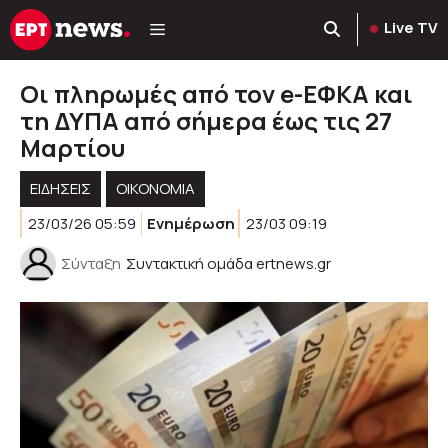
Μετάβαση
Live TV
σε
περιεχόμενο
Οι πληρωμές από τον e-ΕΦΚΑ και
τη ΔΥΠΑ από σήμερα έως τις 27
Μαρτίου
ΕΙΔΗΣΕΙΣ
ΟΙΚΟΝΟΜΙΑ
23/03/26 05:59
Ενημέρωση
23/03 09:19
Σύνταξη
Συντακτική ομάδα ertnews.gr