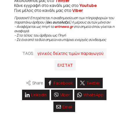
Ακολούθησε μας στο
Twitter
Κάνε εγγραφή στο κανάλι μας στο
Youtube
Γίνε μέλος στο κανάλι μας στο
Viber
Προσοχή! Επιτρέπεται η αναδημοσίευση των πληροφοριών του
παραπάνω άρθρου (
όχι αυτολεξεί
) ή μέρους αυτών μόνο αν:
– Αναφέρεται ως πηγή το
ertnews.gr
στο σημείο όπου γίνεται η
αναφορά.
– Στο τέλος του άρθρου ως Πηγή
– Σε ένα από τα δύο σημεία να υπάρχει ενεργός σύνδεσμος
TAGS
γενικός δείκτης τιμών παραγωγού
ΕΛΣΤΑΤ
Share
Facebook
Twitter
Linkedin
Viber
WhatsApp
Email