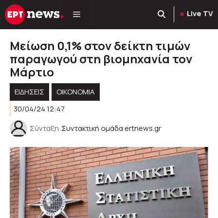
Μετάβαση
Live TV
σε
περιεχόμενο
Μείωση 0,1% στον δείκτη τιμών
παραγωγού στη βιομηχανία τον
Μάρτιο
ΕΙΔΗΣΕΙΣ
ΟΙΚΟΝΟΜΙΑ
30/04/24 12:47
Σύνταξη
Συντακτική ομάδα ertnews.gr