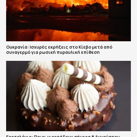
Ουκρανία: Ισχυρές εκρήξεις στο Κίεβο μετά από
συναγερμό για ρωσική πυραυλική επίθεση
Εορτολόγιο: Ποιοι γιορτάζουν σήμερα 8 Αυγούστου