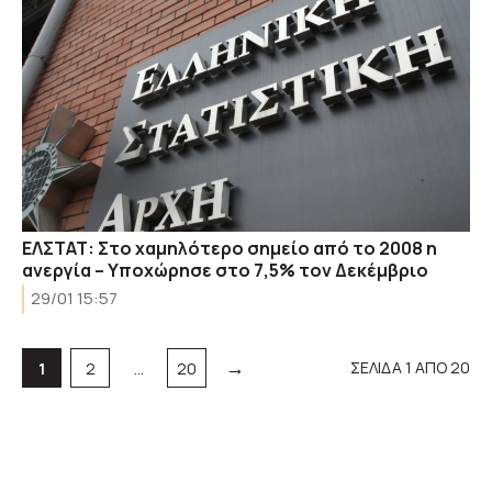
ΕΛΣΤΑΤ: Στο χαμηλότερο σημείο από το 2008 η
ανεργία – Υποχώρησε στο 7,5% τον Δεκέμβριο
29/01 15:57
→
Σελίδα
Σελίδα
Σελίδα
ΣΕΛΙΔΑ 1 ΑΠΟ 20
1
2
…
20