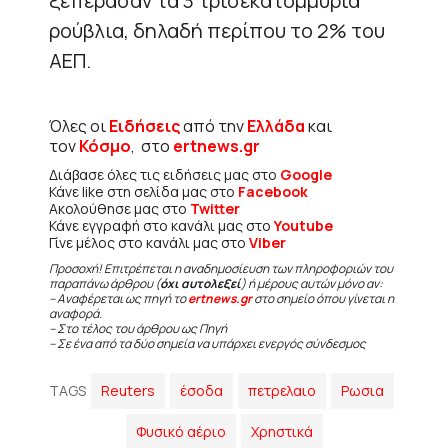
ξεπέρασαν τα 3 τρισεκατομμύρια
ρούβλια, δηλαδή περίπου το 2% του
ΑΕΠ.
Όλες οι
Ειδήσεις
από την
Ελλάδα
και
τον
Κόσμο
, στο
ertnews.gr
Διάβασε όλες τις ειδήσεις μας στο
Google
Κάνε like στη σελίδα μας στο
Facebook
Ακολούθησε μας στο
Twitter
Κάνε εγγραφή στο κανάλι μας στο
Youtube
Γίνε μέλος στο κανάλι μας στο
Viber
Προσοχή! Επιτρέπεται η αναδημοσίευση των πληροφοριών του
παραπάνω άρθρου (
όχι αυτολεξεί
) ή μέρους αυτών μόνο αν:
– Αναφέρεται ως πηγή το
ertnews.gr
στο σημείο όπου γίνεται η
αναφορά.
– Στο τέλος του άρθρου ως Πηγή
– Σε ένα από τα δύο σημεία να υπάρχει ενεργός σύνδεσμος
TAGS
Reuters
έσοδα
πετρελαιο
Ρωσια
Φυσικό αέριο
Χρηστικά