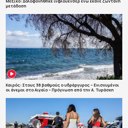
Μεξικό: Δολοφονήθηκε ινφλουένσερ ενώ έκανε ζωντανή
μετάδοση
Καιρός: Στους 38 βαθμούς ο υδράργυρος – Ενισχυμένοι
οι άνεμοι στο Αιγαίο – Πρόγνωση από την Α. Τυράσκη