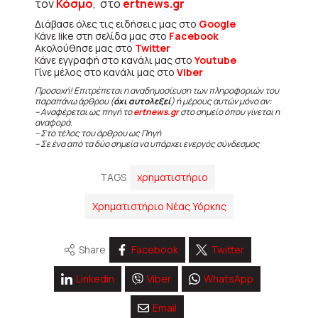
τον
Κόσμο
, στο
ertnews.gr
Διάβασε όλες τις ειδήσεις μας στο
Google
Κάνε like στη σελίδα μας στο
Facebook
Ακολούθησε μας στο
Twitter
Κάνε εγγραφή στο κανάλι μας στο
Youtube
Γίνε μέλος στο κανάλι μας στο
Viber
Προσοχή! Επιτρέπεται η αναδημοσίευση των πληροφοριών του
παραπάνω άρθρου (
όχι αυτολεξεί
) ή μέρους αυτών μόνο αν:
– Αναφέρεται ως πηγή το
ertnews.gr
στο σημείο όπου γίνεται η
αναφορά.
– Στο τέλος του άρθρου ως Πηγή
– Σε ένα από τα δύο σημεία να υπάρχει ενεργός σύνδεσμος
TAGS
χρηματιστήριο
Χρηματιστήριο Νέας Υόρκης
Share
Facebook
Twitter
Linkedin
Viber
WhatsApp
Email