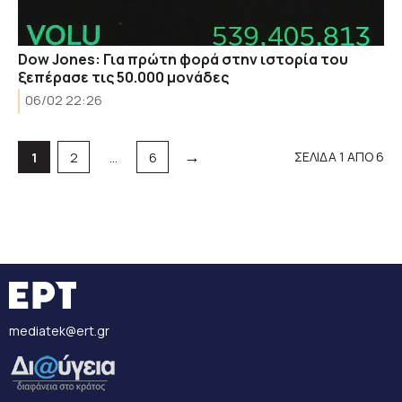
Dow Jones: Για πρώτη φορά στην ιστορία του
ξεπέρασε τις 50.000 μονάδες
06/02 22:26
→
Σελίδα
Σελίδα
Σελίδα
ΣΕΛΙΔΑ 1 ΑΠΟ 6
1
2
…
6
mediatek@ert.gr