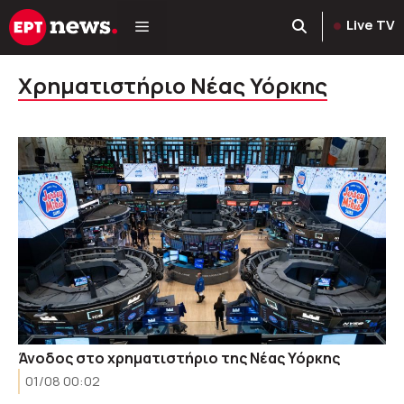
Μετάβαση
Live TV
σε
περιεχόμενο
Χρηματιστήριο Νέας Υόρκης
Άνοδος στο χρηματιστήριο της Νέας Υόρκης
01/08 00:02