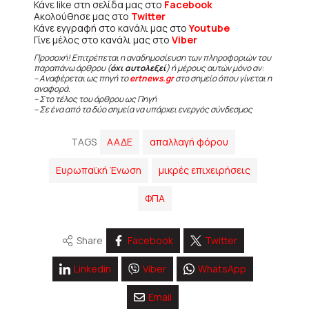
Κάνε like στη σελίδα μας στο
Facebook
Ακολούθησε μας στο
Twitter
Κάνε εγγραφή στο κανάλι μας στο
Youtube
Γίνε μέλος στο κανάλι μας στο
Viber
Προσοχή! Επιτρέπεται η αναδημοσίευση των πληροφοριών του
παραπάνω άρθρου (
όχι αυτολεξεί
) ή μέρους αυτών μόνο αν:
– Αναφέρεται ως πηγή το
ertnews.gr
στο σημείο όπου γίνεται η
αναφορά.
– Στο τέλος του άρθρου ως Πηγή
– Σε ένα από τα δύο σημεία να υπάρχει ενεργός σύνδεσμος
TAGS
ΑΑΔΕ
απαλλαγή φόρου
Ευρωπαϊκή Ένωση
μικρές επιχειρήσεις
ΦΠΑ
Share
Facebook
Twitter
Linkedin
Viber
WhatsApp
Email