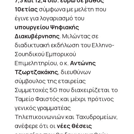
7,3 και 12,4 δισ. ευρώ σε βάθος
10ετίας
σύμφωνα με μελέτη που
έγινε για λογαριασμό του
υπουργείου Ψηφιακής
Διακυβέρνησης
. Μιλώντας σε
διαδικτυακή εκδήλωση του Ελληνο-
Σουηδικού Εμπορικού
Επιμελητηρίου, ο κ.
Αντώνης
Τζωρτζακάκης
, διευθύνων
σύμβουλος της εταιρείας
Συμμετοχές 5G που διαχειρίζεται το
Ταμείο Φαιστός και μέχρι πρότινος
γενικός γραμματέας
Τηλεπικοινωνιών και Ταχυδρομείων,
ανέφερε ότι οι
νέες θέσεις