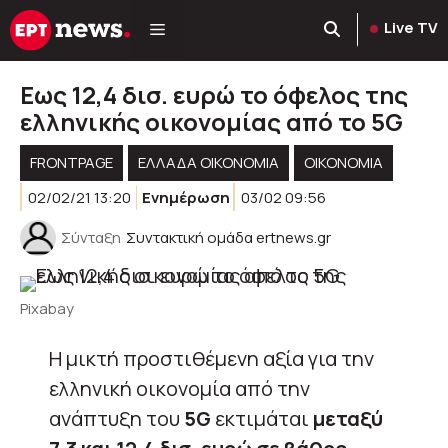
Μετάβαση
Live TV
σε
περιεχόμενο
Εως 12,4 δισ. ευρώ το όφελος της
ελληνικής οικονομίας από το 5G
FRONTPAGE
ΕΛΛΆΔΑ ΟΙΚΟΝΟΜΊΑ
ΟΙΚΟΝΟΜΙΑ
02/02/21 13:20
Ενημέρωση
03/02 09:56
Σύνταξη
Συντακτική ομάδα ertnews.gr
Pixabay
Η μικτή προστιθέμενη αξία για την
ελληνική οικονομία από την
ανάπτυξη του
5G
εκτιμάται
μεταξύ