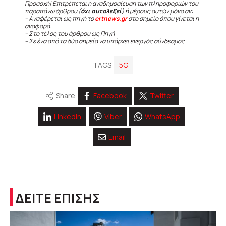
Προσοχή! Επιτρέπεται η αναδημοσίευση των πληροφοριών του
παραπάνω άρθρου (
όχι αυτολεξεί
) ή μέρους αυτών μόνο αν:
– Αναφέρεται ως πηγή το
ertnews.gr
στο σημείο όπου γίνεται η
αναφορά.
– Στο τέλος του άρθρου ως Πηγή
– Σε ένα από τα δύο σημεία να υπάρχει ενεργός σύνδεσμος
TAGS
5G
Share
Facebook
Twitter
Linkedin
Viber
WhatsApp
Email
ΔΕΙΤΕ ΕΠΙΣΗΣ