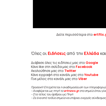
Δείτε περισσότερα στο
ertflix.
Όλες οι
Ειδήσεις
από την
Ελλάδα
κα
Διάβασε όλες τις ειδήσεις μας στο
Google
Κάνε like στη σελίδα μας στο
Facebook
Ακολούθησε μας στο
Twitter
Κάνε εγγραφή στο κανάλι μας στο
Youtube
Γίνε μέλος στο κανάλι μας στο
Viber
Προσοχή! Επιτρέπεται η αναδημοσίευση των πληροφοριώ
– Αναφέρεται ως πηγή το
ertnews.gr
στο σημείο όπου γίν
– Στο τέλος του άρθρου ως Πηγή
– Σε ένα από τα δύο σημεία να υπάρχει ενεργός σύνδεσμος