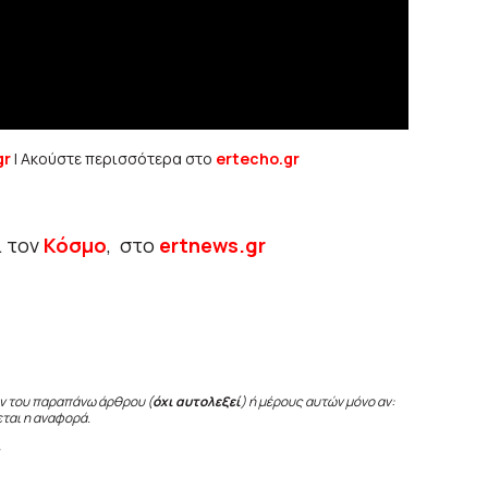
gr
| Ακούστε περισσότερα στο
ertecho.gr
ι τον
Κόσμο
, στο
ertnews.gr
ν του παραπάνω άρθρου (
όχι αυτολεξεί
) ή μέρους αυτών μόνο αν:
εται η αναφορά.