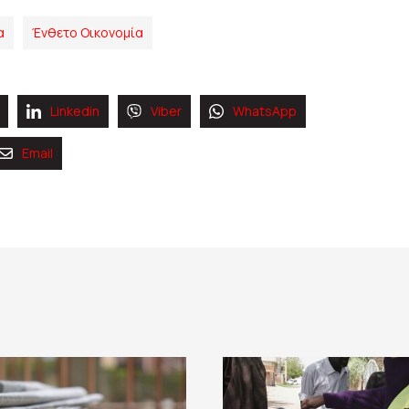
α
Ένθετο Οικονομία
Linkedin
Viber
WhatsApp
Email