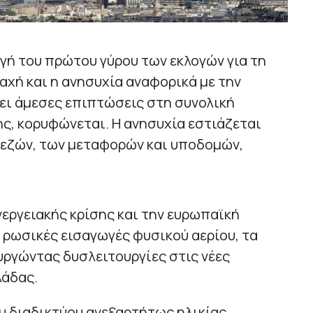
ωγή του πρώτου γύρου των εκλογών για τη
αχή και η ανησυχία αναφορικά με την
χει άμεσες επιπτώσεις στη συνολική
ς, κορυφώνεται. Η ανησυχία εστιάζεται
πεζών, των μεταφορών και υποδομών,
νεργειακής κρίσης και την ευρωπαϊκή
ρωσικές εισαγωγές φυσικού αερίου, τα
υργώντας δυσλειτουργίες στις νέες
λάδας.
ου διαδικτύου ανεξαρτήτως ηλικίας