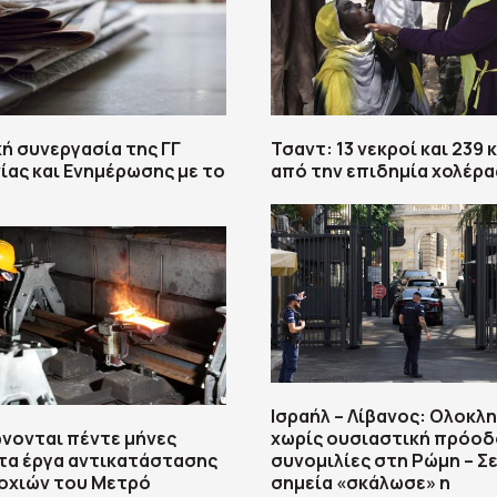
ή συνεργασία της ΓΓ
Τσαντ: 13 νεκροί και 239
ίας και Ενημέρωσης με το
από την επιδημία χολέρα
Ισραήλ – Λίβανος: Ολοκ
νονται πέντε μήνες
χωρίς ουσιαστική πρόοδ
τα έργα αντικατάστασης
συνομιλίες στη Ρώμη – Σ
οχιών του Mετρό
σημεία «σκάλωσε» η