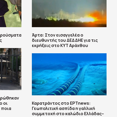
 κρούσματα
Άρτα: Στον εισαγγελέα ο
ς
διευθυντής του ΔΕΔΔΗΕ για τις
εκρήξεις στο ΚΥΤ Αράχθου
ληρώθηκαν
ο οι
Καρατράντος στο ΕΡΤnews:
ε ποια
Γεωπολιτική ασπίδα η γαλλική
συμμετοχή στο καλώδιο Ελλάδας–