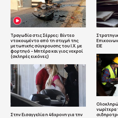
Τραγωδία στις Σέρρες: Βίντεο
Στρατηγικ
ντοκουμέντο από τη στιγμή της
Επικοινων
μετωπικής σύγκρουσης του Ι.Χ. με
ΕΙΕ
φορτηγό – Μητέρα και γιος νεκροί
(σκληρές εικόνες)
Ολοκληρώ
νωρίτερα 
Στην Εισαγγελία η 46χρονη για την
σιδηροτρ