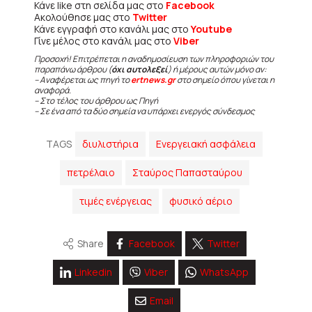
Κάνε like στη σελίδα μας στο
Facebook
Ακολούθησε μας στο
Twitter
Κάνε εγγραφή στο κανάλι μας στο
Youtube
Γίνε μέλος στο κανάλι μας στο
Viber
Προσοχή! Επιτρέπεται η αναδημοσίευση των πληροφοριών του
παραπάνω άρθρου (
όχι αυτολεξεί
) ή μέρους αυτών μόνο αν:
– Αναφέρεται ως πηγή το
ertnews.gr
στο σημείο όπου γίνεται η
αναφορά.
– Στο τέλος του άρθρου ως Πηγή
– Σε ένα από τα δύο σημεία να υπάρχει ενεργός σύνδεσμος
TAGS
διυλιστήρια
Ενεργειακή ασφάλεια
πετρέλαιο
Σταύρος Παπασταύρου
τιμές ενέργειας
φυσικό αέριο
Share
Facebook
Twitter
Linkedin
Viber
WhatsApp
Email