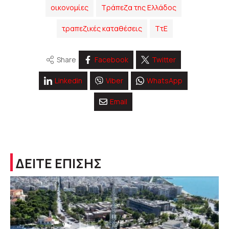
οικονομίες
Τράπεζα της Ελλάδος
τραπεζικές καταθέσεις
ΤτΕ
Share
Facebook
Twitter
Linkedin
Viber
WhatsApp
Email
ΔΕΙΤΕ ΕΠΙΣΗΣ