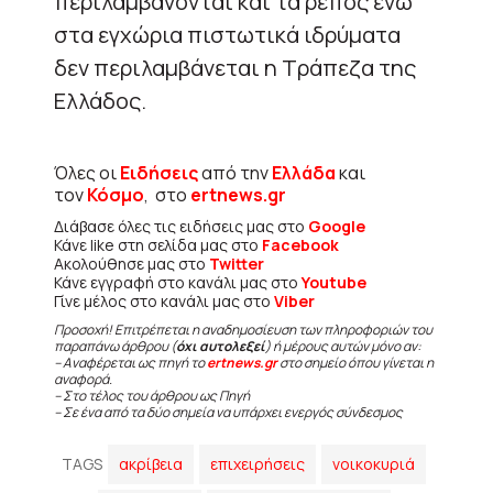
περιλαμβάνονται και τα ρέπος ενώ
στα εγχώρια πιστωτικά ιδρύματα
δεν περιλαμβάνεται η Τράπεζα της
Ελλάδος.
Όλες οι
Ειδήσεις
από την
Ελλάδα
και
τον
Κόσμο
, στο
ertnews.gr
Διάβασε όλες τις ειδήσεις μας στο
Google
Κάνε like στη σελίδα μας στο
Facebook
Ακολούθησε μας στο
Twitter
Κάνε εγγραφή στο κανάλι μας στο
Youtube
Γίνε μέλος στο κανάλι μας στο
Viber
Προσοχή! Επιτρέπεται η αναδημοσίευση των πληροφοριών του
παραπάνω άρθρου (
όχι αυτολεξεί
) ή μέρους αυτών μόνο αν:
– Αναφέρεται ως πηγή το
ertnews.gr
στο σημείο όπου γίνεται η
αναφορά.
– Στο τέλος του άρθρου ως Πηγή
– Σε ένα από τα δύο σημεία να υπάρχει ενεργός σύνδεσμος
TAGS
ακρίβεια
επιχειρήσεις
νοικοκυριά