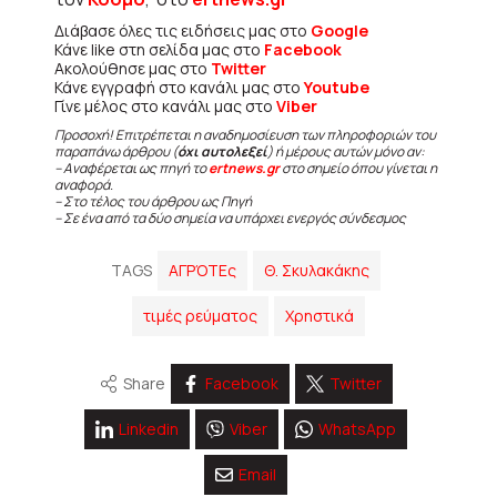
Διάβασε όλες τις ειδήσεις μας στο
Google
Κάνε like στη σελίδα μας στο
Facebook
Ακολούθησε μας στο
Twitter
Κάνε εγγραφή στο κανάλι μας στο
Youtube
Γίνε μέλος στο κανάλι μας στο
Viber
Προσοχή! Επιτρέπεται η αναδημοσίευση των πληροφοριών του
παραπάνω άρθρου (
όχι αυτολεξεί
) ή μέρους αυτών μόνο αν:
– Αναφέρεται ως πηγή το
ertnews.gr
στο σημείο όπου γίνεται η
αναφορά.
– Στο τέλος του άρθρου ως Πηγή
– Σε ένα από τα δύο σημεία να υπάρχει ενεργός σύνδεσμος
TAGS
ΑΓΡΌΤΕς
Θ. Σκυλακάκης
τιμές ρεύματος
Χρηστικά
Share
Facebook
Twitter
Linkedin
Viber
WhatsApp
Email