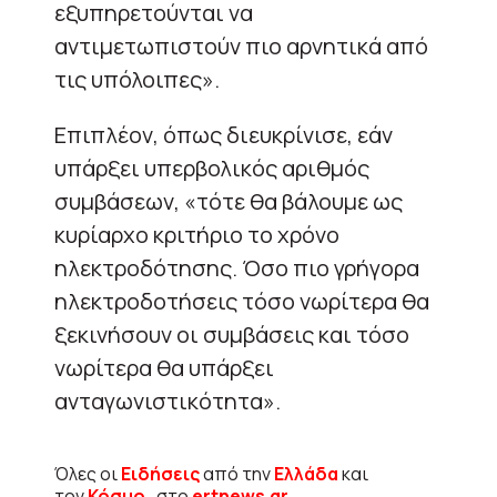
εξυπηρετούνται να
αντιμετωπιστούν πιο αρνητικά από
τις υπόλοιπες».
Επιπλέον, όπως διευκρίνισε, εάν
υπάρξει υπερβολικός αριθμός
συμβάσεων, «τότε θα βάλουμε ως
κυρίαρχο κριτήριο το χρόνο
ηλεκτροδότησης. Όσο πιο γρήγορα
ηλεκτροδοτήσεις τόσο νωρίτερα θα
ξεκινήσουν οι συμβάσεις και τόσο
νωρίτερα θα υπάρξει
ανταγωνιστικότητα».
Όλες οι
Ειδήσεις
από την
Ελλάδα
και
τον
Κόσμο
, στο
ertnews.gr