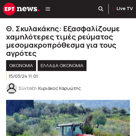
Μετάβαση
Live TV
σε
περιεχόμενο
Θ. Σκυλακάκης: Εξασφαλίζουμε
χαμηλότερες τιμές ρεύματος
μεσομακροπρόθεσμα για τους
αγρότες
ΟΙΚΟΝΟΜΙΑ
ΕΛΛΆΔΑ ΟΙΚΟΝΟΜΊΑ
15/03/24 11:01
Σύνταξη
Κυριάκος Καρυώτης