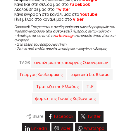
Κάνε like στη σελίδα μας στο
Facebook
Ακολούθησε μας στο
Twitter
Κάνε εγγραφή στο κανάλι μας στο
Youtube
Γίνε μέλος στο κανάλι μας στο
Viber
Προσοχή! Επιτρέπεται η αναδημοσίευση των πληροφοριών του
παραπάνω άρθρου (
όχι αυτολεξεί
) ή μέρους αυτών μόνο αν:
– Αναφέρεται ως πηγή το
ertnews.gr
στο σημείο όπου γίνεται η
αναφορά.
– Στο τέλος του άρθρου ως Πηγή
– Σε ένα από τα δύο σημεία να υπάρχει ενεργός σύνδεσμος
TAGS
αναπληρωτής υπουργός Οικονομικών
Γιώργος Χουλιαράκης
ταμειακά διαθέσιμα
Τράπεζα της Ελλάδος
ΤτΕ
φορείς της Γενικής Κυβέρνησης
Share
Facebook
Twitter
Linkedin
Viber
WhatsApp