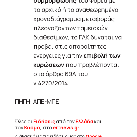
συμμόρφωσης
του Φορέα με
το αρχικό ή το αναθεωρημένο
χρονοδιάγραμμα μεταφοράς
πλεοναζόντων ταμειακών
διαθεσίμων, το ΓΛΚ δύναται να
προβεί στις απαραίτητες
ενέργειες για την
επιβολή των
κυρώσεων
που προβλέπονται
στο άρθρο 69Α του
ν.4270/2014.
ΠΗΓΗ: ΑΠΕ-ΜΠΕ
Όλες οι
Ειδήσεις
από την
Ελλάδα
και
τον
Κόσμο
, στο
ertnews.gr
Διάβασε όλες τις ειδήσεις μας στο
Google