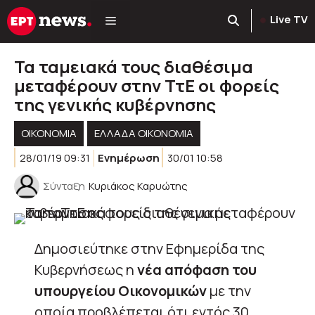
Μετάβαση
Live TV
σε
περιεχόμενο
Τα ταμειακά τους διαθέσιμα
μεταφέρουν στην ΤτΕ οι φορείς
της γενικής κυβέρνησης
ΟΙΚΟΝΟΜΙΑ
ΕΛΛΆΔΑ ΟΙΚΟΝΟΜΊΑ
28/01/19 09:31
Ενημέρωση
30/01 10:58
Σύνταξη
Κυριάκος Καρυώτης
Δημοσιεύτηκε στην Εφημερίδα της
Κυβερνήσεως η
νέα απόφαση του
υπουργείου Οικονομικών
με την
οποία προβλέπεται ότι εντός 30