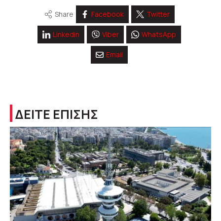
Share
Facebook
Twitter
Linkedin
Viber
WhatsApp
Email
ΔΕΙΤΕ ΕΠΙΣΗΣ