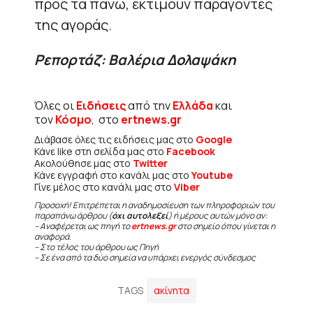
προς τα πάνω, εκτιμούν παράγοντες
της αγοράς.
Ρεπορτάζ: Βαλέρια Δολαψάκη
Όλες οι
Ειδήσεις
από την
Ελλάδα
και
τον
Κόσμο
, στο
ertnews.gr
Διάβασε όλες τις ειδήσεις μας στο
Google
Κάνε like στη σελίδα μας στο
Facebook
Ακολούθησε μας στο
Twitter
Κάνε εγγραφή στο κανάλι μας στο
Youtube
Γίνε μέλος στο κανάλι μας στο
Viber
Προσοχή! Επιτρέπεται η αναδημοσίευση των πληροφοριών του
παραπάνω άρθρου (
όχι αυτολεξεί
) ή μέρους αυτών μόνο αν:
– Αναφέρεται ως πηγή το
ertnews.gr
στο σημείο όπου γίνεται η
αναφορά.
– Στο τέλος του άρθρου ως Πηγή
– Σε ένα από τα δύο σημεία να υπάρχει ενεργός σύνδεσμος
TAGS
ακίνητα