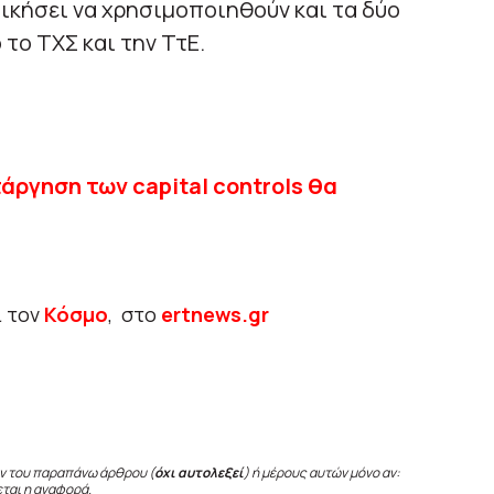
δικήσει να χρησιμοποιηθούν και τα δύο
το ΤΧΣ και την ΤτΕ.
άργηση των capital controls θα
ι τον
Κόσμο
, στο
ertnews.gr
ν του παραπάνω άρθρου (
όχι αυτολεξεί
) ή μέρους αυτών μόνο αν:
εται η αναφορά.