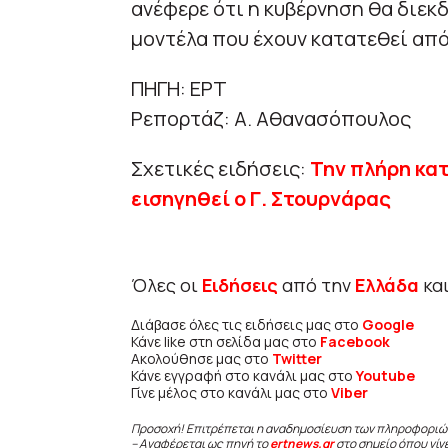
ανέφερε ότι η κυβέρνηση θα διεκ
μοντέλα που έχουν κατατεθεί από 
ΠΗΓΗ: ΕΡΤ
Ρεπορτάζ: Α. Αθανασόπουλος
Σχετικές ειδήσεις:
Την πλήρη κατ
εισηγηθεί ο Γ. Στουρνάρας
Όλες οι
Ειδήσεις
από την
Ελλάδα
κα
Διάβασε όλες τις ειδήσεις μας στο
Google
Κάνε like στη σελίδα μας στο
Facebook
Ακολούθησε μας στο
Twitter
Κάνε εγγραφή στο κανάλι μας στο
Youtube
Γίνε μέλος στο κανάλι μας στο
Viber
Προσοχή! Επιτρέπεται η αναδημοσίευση των πληροφοριώ
– Αναφέρεται ως πηγή το
ertnews.gr
στο σημείο όπου γίν