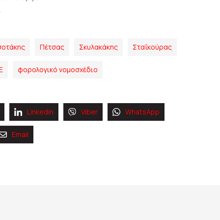
σοτάκης
Πέτσας
Σκυλακάκης
Σταΐκούρας
Ε
φορολογικό νομοσχέδιο
Linkedin
Viber
WhatsApp
Email