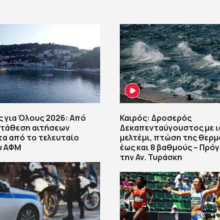
 για Όλους 2026: Από
Καιρός: Δροσερός
ατάθεση αιτήσεων
Δεκαπενταύγουστος με 
α από το τελευταίο
μελτέμι, πτώση της θερ
υ ΑΦΜ
έως και 8 βαθμούς – Πρό
την Αν. Τυράσκη