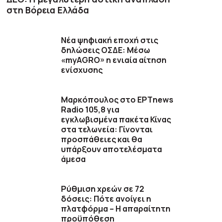
στη Βόρεια Ελλάδα
Νέα ψηφιακή εποχή στις
δηλώσεις ΟΣΔΕ: Μέσω
«myAGRO» η ενιαία αίτηση
ενίσχυσης
Μαρκόπουλος στο ΕΡΤnews
Radio 105,8 για
εγκλωβισμένα πακέτα Κίνας
στα τελωνεία: Γίνονται
προσπάθειες και θα
υπάρξουν αποτελέσματα
άμεσα
Ρύθμιση χρεών σε 72
δόσεις: Πότε ανοίγει η
πλατφόρμα – Η απαραίτητη
προϋπόθεση