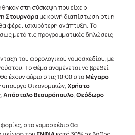
ήθηκαν στη σύσκεψη που είχε ο
νη Στουρνάρα
με κοινή διαπίστωση οτι η
α φέρει ισχυρότερη ανάπτυξη. Το
σως μετά τις προγραμματικές δηλώσεις
σύνταξη του φορολογικού νομοσχεδίου, με
γούστου. Το θέμα αναμένεται να βρεθεί
θα έχουν αύριο στις 10:00 στο
Μέγαρο
 υπουργό Οικονομικών,
Χρήστο
,
Απόστολο Βεσυρόπουλο
,
Θεόδωρο
οφορίες, στο νομοσχέδιο θα
η μείωση του
ΕΝΦΙΑ
κατά 30% σε βάθος