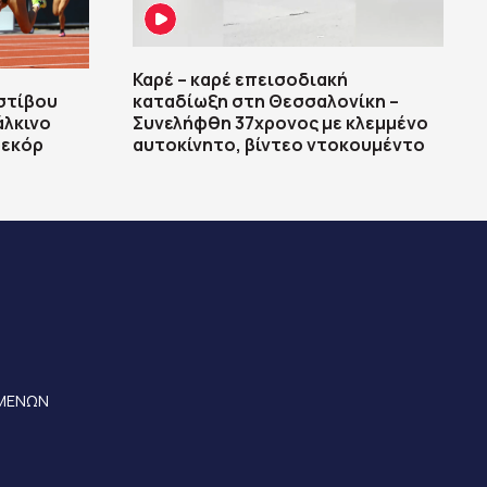
Καρέ – καρέ επεισοδιακή
στίβου
καταδίωξη στη Θεσσαλονίκη –
άλκινο
Συνελήφθη 37χρονος με κλεμμένο
ρεκόρ
αυτοκίνητο, βίντεο ντοκουμέντο
ΟΜΕΝΩΝ