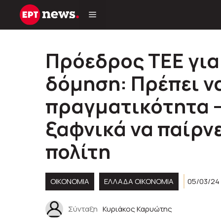
Μετάβαση
σε
περιεχόμενο
Πρόεδρος ΤΕΕ για
δόμηση: Πρέπει ν
πραγματικότητα –
ξαφνικά να παίρνε
πολίτη
ΟΙΚΟΝΟΜΙΑ
ΕΛΛΆΔΑ ΟΙΚΟΝΟΜΊΑ
05/03/24
Σύνταξη
Κυριάκος Καρυώτης