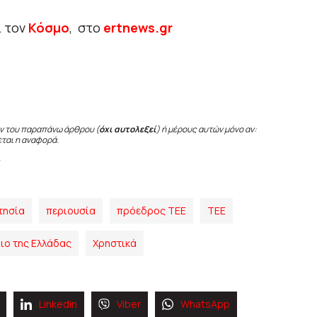
ι τον
Κόσμο
, στο
ertnews.gr
ν του παραπάνω άρθρου (
όχι αυτολεξεί
) ή μέρους αυτών μόνο αν:
εται η αναφορά.
τησία
περιουσία
πρόεδρος ΤΕΕ
ΤΕΕ
ριο της Ελλάδας
Χρηστικά
Linkedin
Viber
WhatsApp