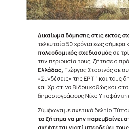
Δικαίωμα δόμησης στις εκτός σχ
τελευταία 50 χρόνια έως σήμερα 
πολεοδομικός σχεδιασμός
σε τρί
την περιουσία τους, ζήτησε ο πρ
Ελλάδας,
Γιώργος Στασινός σε συ
«Συνδέσεις» της ΕΡΤ 1 και τους
και Χριστίνα Βίδου καθώς και στ
δημοσιογράφους Νίκο Υποφάντη κ
Σύμφωνα με σχετικό δελτίο Τύπο
το ζήτημα να μην παρεμβαίνει στ
σκέφτεται γιατί μπερδεύει τους