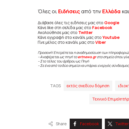
Όλες οι
Ειδήσεις
από την
Ελλάδα
κα
Διάβασε όλες τις ειδήσεις μας στο
Google
Κάνε like στη σελίδα μας στο
Facebook
Ακολούθησε μας στο
Twitter
Κάνε εγγραφή στο κανάλι μας στο
Youtube
Γίνε μέλος στο κανάλι μας στο
Viber
Προσοχή! Επιτρέπεται η αναδημοσίευση των πληροφοριώ
– Αναφέρεται ως πηγή το
ertnews.gr
στο σημείο όπου γίν
– Στο τέλος του άρθρου ως Πηγή
– Σε ένα από τα δύο σημεία να υπάρχει ενεργός σύνδεσμος
TAGS
εκτός σχεδίου δόμηση
ιδιοκ
Τεχνικό Επιμελητή
Share
Facebook
Twitter