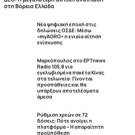
στη Βόρεια Ελλάδα
Νέα ψηφιακή εποχή στις
δηλώσεις ΟΣΔΕ: Μέσω
«myAGRO» η ενιαία αίτηση
ενίσχυσης
Μαρκόπουλος στο ΕΡΤnews
Radio 105,8 για
εγκλωβισμένα πακέτα Κίνας
στα τελωνεία: Γίνονται
προσπάθειες και θα
υπάρξουν αποτελέσματα
άμεσα
Ρύθμιση χρεών σε 72
δόσεις: Πότε ανοίγει η
πλατφόρμα – Η απαραίτητη
προϋπόθεση