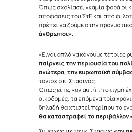
Όπως σχολίασε, «καμία φορά οι κ
αποφάσεις του ΣτΕ και από φιλο
πρέπει να ζούμε στην πραγματικ
άνθρωποι».
«Είναι απλό να κάνουμε τέτοιες ρ
παίρνεις την περιουσία του πολ
ανώτερο, την ευρωπαϊκή σύμβασ
τόνισε ο κ. Στασινός.
Όπως είπε, «αν αυτή τη στιγμή έχ
οικοδομές, τα επόμενα τρία χρόνια
δηλαδή θα χτιστεί περίπου το έν
θα καταστραφεί το περιβάλλον»
Σύμφωνα με τον κ. Στασινό
«αν π