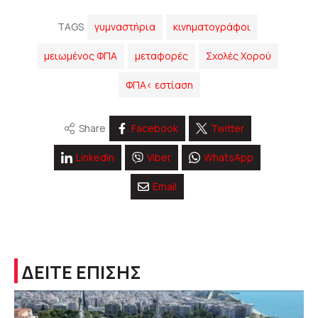
TAGS
γυμναστήρια
κινηματογράφοι
μειωμένος ΦΠΑ
μεταφορές
Σχολές Χορού
ΦΠΑ< εστίαση
Share
Facebook
Twitter
Linkedin
Viber
WhatsApp
Email
ΔΕΙΤΕ ΕΠΙΣΗΣ