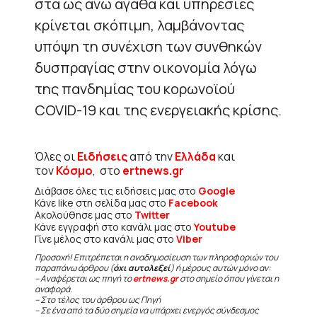
στα ως άνω αγαθά και υπηρεσίες
κρίνεται σκόπιμη, λαμβάνοντας
υπόψη τη συνέχιση των συνθηκών
δυσπραγίας στην οικονομία λόγω
της πανδημίας του κορωνοϊού
COVID-19 και της ενεργειακής κρίσης.
Όλες οι
Ειδήσεις
από την
Ελλάδα
και
τον
Κόσμο
, στο
ertnews.gr
Διάβασε όλες τις ειδήσεις μας στο
Google
Κάνε like στη σελίδα μας στο
Facebook
Ακολούθησε μας στο
Twitter
Κάνε εγγραφή στο κανάλι μας στο
Youtube
Γίνε μέλος στο κανάλι μας στο
Viber
Προσοχή! Επιτρέπεται η αναδημοσίευση των πληροφοριών του
παραπάνω άρθρου (
όχι αυτολεξεί
) ή μέρους αυτών μόνο αν:
– Αναφέρεται ως πηγή το
ertnews.gr
στο σημείο όπου γίνεται η
αναφορά.
– Στο τέλος του άρθρου ως Πηγή
– Σε ένα από τα δύο σημεία να υπάρχει ενεργός σύνδεσμος