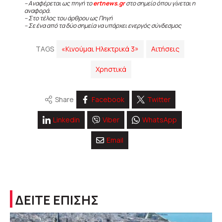
– Αναφέρεται ως πηγή το
ertnews.gr
στο σημείο όπου γίνεται η
αναφορά.
– Στο τέλος του άρθρου ως Πηγή
– Σε ένα από τα δύο σημεία να υπάρχει ενεργός σύνδεσμος
TAGS
«Κινούμαι Ηλεκτρικά 3»
Αιτήσεις
Χρηστικά
Share
Facebook
Twitter
Linkedin
Viber
WhatsApp
Email
ΔΕΙΤΕ ΕΠΙΣΗΣ