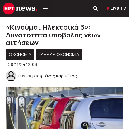
Μετάβαση
Live TV
σε
περιεχόμενο
«Κινούμαι Ηλεκτρικά 3»:
Δυνατότητα υποβολής νέων
αιτήσεων
ΟΙΚΟΝΟΜΙΑ
ΕΛΛΆΔΑ ΟΙΚΟΝΟΜΊΑ
29/11/24 12:08
Σύνταξη
Κυριάκος Καρυώτης