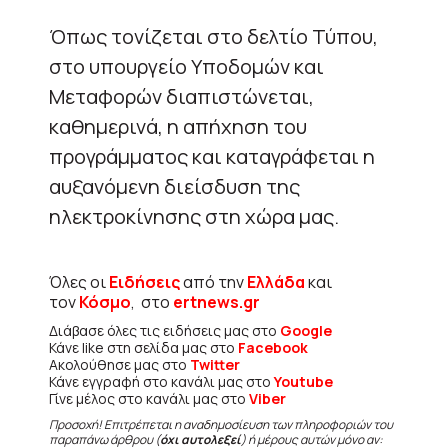
Όπως τονίζεται στο δελτίο Τύπου,
στο υπουργείο Υποδομών και
Μεταφορών διαπιστώνεται,
καθημερινά, η απήχηση του
προγράμματος και καταγράφεται η
αυξανόμενη διείσδυση της
ηλεκτροκίνησης στη χώρα μας.
Όλες οι
Ειδήσεις
από την
Ελλάδα
και
τον
Κόσμο
, στο
ertnews.gr
Διάβασε όλες τις ειδήσεις μας στο
Google
Κάνε like στη σελίδα μας στο
Facebook
Ακολούθησε μας στο
Twitter
Κάνε εγγραφή στο κανάλι μας στο
Youtube
Γίνε μέλος στο κανάλι μας στο
Viber
Προσοχή! Επιτρέπεται η αναδημοσίευση των πληροφοριών του
παραπάνω άρθρου (
όχι αυτολεξεί
) ή μέρους αυτών μόνο αν: