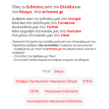
Όλες οι
Ειδήσεις
από την
Ελλάδα
και
τον
Κόσμο
, στο
ertnews.gr
Διάβασε όλες τις ειδήσεις μας στο
Google
Κάνε like στη σελίδα μας στο
Facebook
Ακολούθησε μας στο
Twitter
Κάνε εγγραφή στο κανάλι μας στο
Youtube
Γίνε μέλος στο κανάλι μας στο
Viber
Προσοχή! Επιτρέπεται η αναδημοσίευση των πληροφοριών του
παραπάνω άρθρου (
όχι αυτολεξεί
) ή μέρους αυτών μόνο αν:
– Αναφέρεται ως πηγή το
ertnews.gr
στο σημείο όπου γίνεται η
αναφορά.
– Στο τέλος του άρθρου ως Πηγή
– Σε ένα από τα δύο σημεία να υπάρχει ενεργός σύνδεσμος
TAGS
Δήμοι
Ελαφρύ Προσωπικό Ηλεκτρικό Όχημα
ΕΠΗΟ
ΕΣΠΑ
ηλεκτρικα ποδηλατα
κοινόχρηστα ηλεκτρικά ποδήλατα