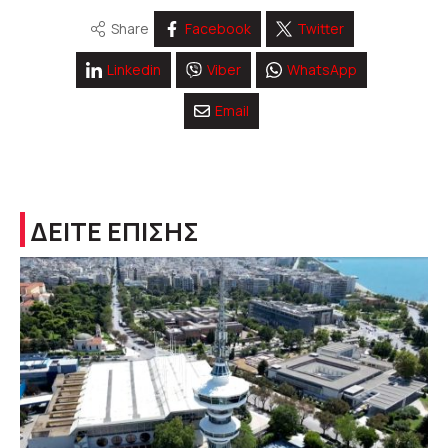
Share
Facebook
Twitter
Linkedin
Viber
WhatsApp
Email
ΔΕΙΤΕ ΕΠΙΣΗΣ