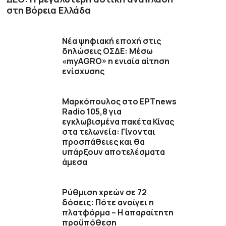
στη Βόρεια Ελλάδα
Νέα ψηφιακή εποχή στις
δηλώσεις ΟΣΔΕ: Μέσω
«myAGRO» η ενιαία αίτηση
ενίσχυσης
Μαρκόπουλος στο ΕΡΤnews
Radio 105,8 για
εγκλωβισμένα πακέτα Κίνας
στα τελωνεία: Γίνονται
προσπάθειες και θα
υπάρξουν αποτελέσματα
άμεσα
Ρύθμιση χρεών σε 72
δόσεις: Πότε ανοίγει η
πλατφόρμα – Η απαραίτητη
προϋπόθεση