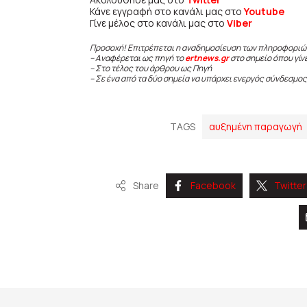
Κάνε εγγραφή στο κανάλι μας στο
Youtube
Γίνε μέλος στο κανάλι μας στο
Viber
Προσοχή! Επιτρέπεται η αναδημοσίευση των πληροφοριώ
– Αναφέρεται ως πηγή το
ertnews.gr
στο σημείο όπου γίν
– Στο τέλος του άρθρου ως Πηγή
– Σε ένα από τα δύο σημεία να υπάρχει ενεργός σύνδεσμος
TAGS
αυξημένη παραγωγή
Share
Facebook
Twitter