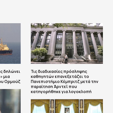
ς δηλώνει
Τις διαδικασίες πρόσληψης
» μια
καθηγητών επανεξετάζει το
του Ορμούζ
Πανεπιστήμιο Κέμπριτζ μετά την
παραίτηση Άρντεϊ που
κατηγορήθηκε για λογοκλοπή