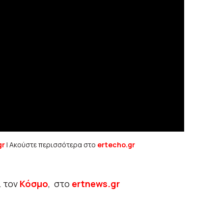
gr
| Ακούστε περισσότερα στο
ertecho.gr
ι τον
Κόσμο
, στο
ertnews.gr