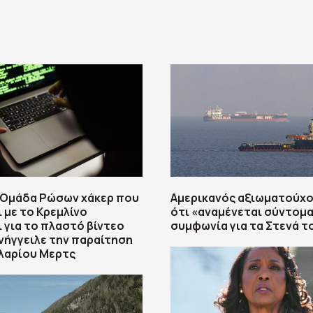
 Ομάδα Ρώσων χάκερ που
Αμερικανός αξιωματούχο
 με το Κρεμλίνο
ότι «αναμένεται σύντομα
 για το πλαστό βίντεο
συμφωνία για τα Στενά 
ήγγειλε την παραίτηση
λαρίου Μερτς