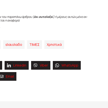
ν του παραπάνω άρθρου (
όχι αυτολεξεί
) ή μέρους αυτών μόνο αν:
εται η αναφορά.
ελαιολαδο
ΤΙΜΕΣ
Χρηστικά
Linkedin
Viber
WhatsApp
Email