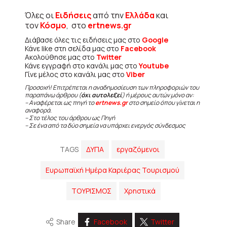
Όλες οι
Ειδήσεις
από την
Ελλάδα
και
τον
Κόσμο
, στο
ertnews.gr
Διάβασε όλες τις ειδήσεις μας στο
Google
Κάνε like στη σελίδα μας στο
Facebook
Ακολούθησε μας στο
Twitter
Κάνε εγγραφή στο κανάλι μας στο
Youtube
Γίνε μέλος στο κανάλι μας στο
Viber
Προσοχή! Επιτρέπεται η αναδημοσίευση των πληροφοριών του
παραπάνω άρθρου (
όχι αυτολεξεί
) ή μέρους αυτών μόνο αν:
– Αναφέρεται ως πηγή το
ertnews.gr
στο σημείο όπου γίνεται η
αναφορά.
– Στο τέλος του άρθρου ως Πηγή
– Σε ένα από τα δύο σημεία να υπάρχει ενεργός σύνδεσμος
TAGS
ΔΥΠΑ
εργαζόμενοι
Ευρωπαϊκή Ημέρα Καριέρας Τουρισμού
ΤΟΥΡΙΣΜΟΣ
Χρηστικά
Share
Facebook
Twitter