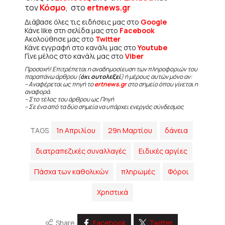
τον
Κόσμο
, στο
ertnews.gr
Διάβασε όλες τις ειδήσεις μας στο
Google
Κάνε like στη σελίδα μας στο
Facebook
Ακολούθησε μας στο
Twitter
Κάνε εγγραφή στο κανάλι μας στο
Youtube
Γίνε μέλος στο κανάλι μας στο
Viber
Προσοχή! Επιτρέπεται η αναδημοσίευση των πληροφοριών του
παραπάνω άρθρου (
όχι αυτολεξεί
) ή μέρους αυτών μόνο αν:
– Αναφέρεται ως πηγή το
ertnews.gr
στο σημείο όπου γίνεται η
αναφορά.
– Στο τέλος του άρθρου ως Πηγή
– Σε ένα από τα δύο σημεία να υπάρχει ενεργός σύνδεσμος
TAGS
1η Απριλίου
29η Μαρτίου
δάνεια
διατραπεζικές συναλλαγές
Ειδικές αργίες
Πάσχα των καθολικών
πληρωμές
Φόροι
Χρηστικά
Share
Facebook
Twitter