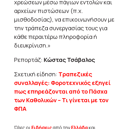
χρεώσεων μέσω πάγιων εντολών και
αρχείων πιστώσεων (π.χ.
μισθοδοσίας), να επικοινωνήσουν με
την τράπεζα συνεργασίας τους για
κάθε περαιτέρω πληροφορία ή
διευκρίνιση.»
Ρεπορτάζ:
Κώστας Τσάβαλος
Σχετική είδηση:
Τραπεζικές
συναλλαγές: Φοροτεχνικός εξηγεί
πως επηρεάζονται από το Πάσχα
των Καθολικών – Τι γίνεται με τον
ΦΠΑ
Όλες οι
Ειδήσεις
από την
Ελλάδα
και