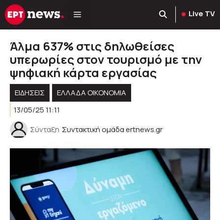
Μετάβαση
Live TV
σε
περιεχόμενο
Άλμα 637% στις δηλωθείσες
υπερωρίες στον τουρισμό με την
ψηφιακή κάρτα εργασίας
ΕΙΔΗΣΕΙΣ
ΕΛΛΆΔΑ ΟΙΚΟΝΟΜΊΑ
13/05/25 11:11
Σύνταξη
Συντακτική ομάδα ertnews.gr