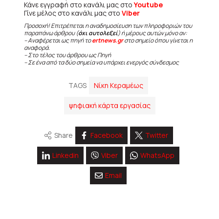
Κάνε εγγραφή στο κανάλι μας στο
Youtube
Γίνε μέλος στο κανάλι μας στο
Viber
Προσοχή! Επιτρέπεται η αναδημοσίευση των πληροφοριών του
παραπάνω άρθρου (
όχι αυτολεξεί
) ή μέρους αυτών μόνο αν:
– Αναφέρεται ως πηγή το
ertnews.gr
στο σημείο όπου γίνεται η
αναφορά.
– Στο τέλος του άρθρου ως Πηγή
– Σε ένα από τα δύο σημεία να υπάρχει ενεργός σύνδεσμος
TAGS
Νίκη Κεραμέως
ψηφιακή κάρτα εργασίας
Share
Facebook
Twitter
Linkedin
Viber
WhatsApp
Email