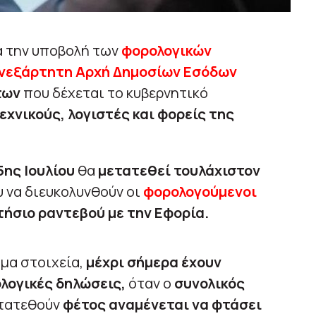
α την υποβολή των
φορολογικών
νεξάρτητη Αρχή Δημοσίων Εσόδων
των
που δέχεται το κυβερνητικό
χνικούς, λογιστές και φορείς της
5ης Ιουλίου
θα
μετατεθεί τουλάχιστον
υ να διευκολυνθούν οι
φορολογούμενοι
ήσιο ραντεβού με την Εφορία.
μα στοιχεία,
μέχρι σήμερα έχουν
λογικές δηλώσεις,
όταν ο
συνολικός
ατατεθούν
φέτος αναμένεται να φτάσει