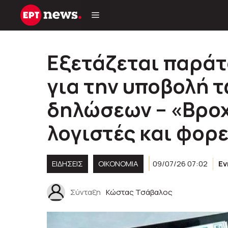
Μετάβαση
σε
περιεχόμενο
Εξετάζεται παρά
για την υποβολή 
δηλώσεων – «Βρο
λογιστές και φορ
ΕΙΔΗΣΕΙΣ
ΟΙΚΟΝΟΜΙΑ
09/07/26 07:02
Ε
Σύνταξη
Κώστας Τσάβαλος