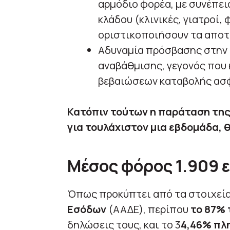
αρμόδιο φορέα, με συνέπεια
κλάδου (κλινικές, γιατροί, 
οριστικοποιήσουν τα αποτ
Αδυναμία πρόσβασης στην 
αναβάθμισης, γεγονός που
βεβαιώσεων καταβολής ασφ
Κατόπιν τούτων η παράταση τη
για τουλάχιστον μια εβδομάδα, 
Μέσος φόρος 1.909
Όπως προκύπτει από τα στοιχεί
Εσόδων
(ΑΑΔΕ), περίπου
το 87%
δηλώσεις τους, και το 3
4,46% πλ