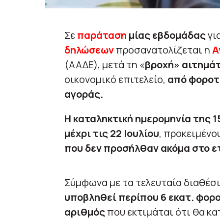
Σε
παράταση
μίας εβδομάδας
γι
δηλώσεων
προσανατολίζεται η
Α
(ΑΑΔΕ), μετά τη «
βροχή» αιτημά
οικονομικό επιτελείο,
από φοροτε
αγοράς.
Η καταληκτική ημερομηνία της 1
μέχρι τις 22 Ιουλίου
, προκειμένο
που δεν προσήλθαν ακόμα στο ετ
Σύμφωνα με τα τελευταία διαθέσι
υποβληθεί περίπου 6 εκατ. φορο
αριθμός
που εκτιμάται ότι θα κ