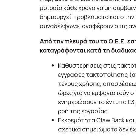
μοιραίο κάθε χρόνο να μη συμβαί
δημιουργεί προβλήματα και στην 
συναδέλφων», αναφέρουν στις αν
Από την πλευρά του το Ο.Ε.Ε. ε
καταγράφονται κατά τη διαδικα
Καθυστερήσεις στις τακτοπ
εγγραφές τακτοποίησης (
τέλους χρήσης, αποσβέσεων
ώρες για να εμφανιστούν 
ενημερώσουν το έντυπο Ε3,
ροή της εργασίας.
Εκκρεμότητα Claw Back και
σχετικά σημειώματα δεν έχ