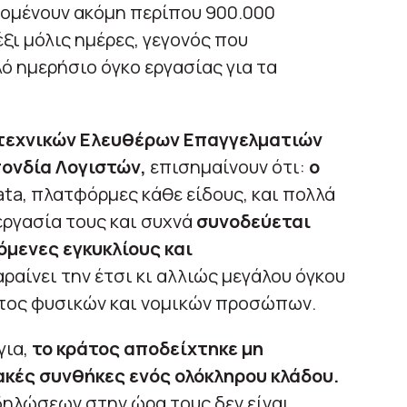
απομένουν ακόμη περίπου 900.000
ξι μόλις ημέρες, γεγονός που
ό ημερήσιο όγκο εργασίας για τα
τεχνικών Ελευθέρων Επαγγελματιών
ονδία Λογιστών,
επισημαίνουν ότι:
ο
ta, πλατφόρμες κάθε είδους, και πολλά
εργασία τους και συχνά
συνοδεύεται
μενες εγκυκλίους και
ραίνει την έτσι κι αλλιώς μεγάλου όγκου
τος φυσικών και νομικών προσώπων.
για,
το κράτος αποδείχτηκε μη
ιακές συνθήκες ενός ολόκληρου κλάδου.
δηλώσεων στην ώρα τους δεν είναι