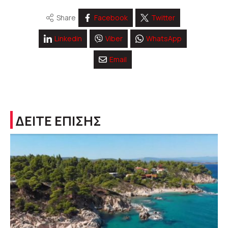
Share
Facebook
Twitter
Linkedin
Viber
WhatsApp
Email
ΔΕΙΤΕ ΕΠΙΣΗΣ