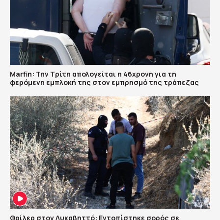
Marfin: Την Τρίτη απολογείται η 46χρονη για τη
φερόμενη εμπλοκή της στον εμπρησμό της τράπεζας
Θρίλερ στον Λυκαβηττό: Εντοπίστηκε σορός σε