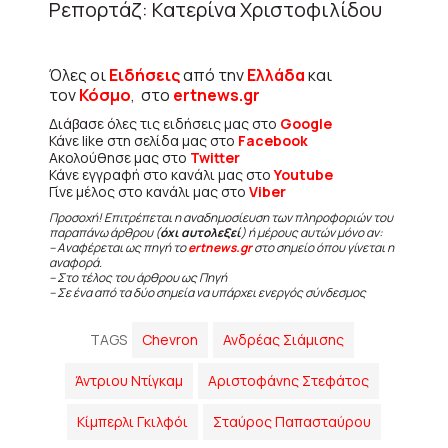
Ρεπορτάζ: Κατερίνα Χριστοφιλίδου
Όλες οι
Ειδήσεις
από την
Ελλάδα
και
τον
Κόσμο
, στο
ertnews.gr
Διάβασε όλες τις ειδήσεις μας στο
Google
Κάνε like στη σελίδα μας στο
Facebook
Ακολούθησε μας στο
Twitter
Κάνε εγγραφή στο κανάλι μας στο
Youtube
Γίνε μέλος στο κανάλι μας στο
Viber
Προσοχή! Επιτρέπεται η αναδημοσίευση των πληροφοριών του
παραπάνω άρθρου (
όχι αυτολεξεί
) ή μέρους αυτών μόνο αν:
– Αναφέρεται ως πηγή το
ertnews.gr
στο σημείο όπου γίνεται η
αναφορά.
– Στο τέλος του άρθρου ως Πηγή
– Σε ένα από τα δύο σημεία να υπάρχει ενεργός σύνδεσμος
TAGS
Chevron
Ανδρέας Σιάμισης
Άντριου Ντίγκαμ
Αριστοφάνης Στεφάτος
Κίμπερλι Γκιλφόι
Σταύρος Παπασταύρου