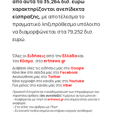
από αυτά τα 35,264 δισ. ευρώ
χαρακτηρίζονται ανεπίδεκτα
είσπραξης,
με αποτέλεσμα το
πραγματικό ληξιπρόθεσμο υπόλοιπο
να διαμορφώνεται στα 79,252 δισ.
ευρώ.
Όλες οι
Ειδήσεις
από την
Ελλάδα
και
τον
Κόσμο
, στο
ertnews.gr
Διάβασε όλες τις ειδήσεις μας στο
Google
Κάνε like στη σελίδα μας στο
Facebook
Ακολούθησε μας στο
Twitter
Κάνε εγγραφή στο κανάλι μας στο
Youtube
Γίνε μέλος στο κανάλι μας στο
Viber
Προσοχή! Επιτρέπεται η αναδημοσίευση των πληροφοριών του
παραπάνω άρθρου (
όχι αυτολεξεί
) ή μέρους αυτών μόνο αν:
– Αναφέρεται ως πηγή το
ertnews.gr
στο σημείο όπου γίνεται η
αναφορά.
– Στο τέλος του άρθρου ως Πηγή
– Σε ένα από τα δύο σημεία να υπάρχει ενεργός σύνδεσμος