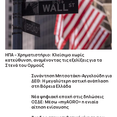
ΗΠΑ – Χρηματιστήριο: Κλείσιμο χωρίς
κατεύθυνση, αναμένοντας τις εξελίξεις για τα
Στενά του Ορμούζ
Συνάντηση Μητσοτάκη-Αγγελούδη για
ΔΕΘ: Η μεγαλύτερη αστική ανάπλαση
στη Βόρεια Ελλάδα
Νέα ψηφιακή εποχή στις δηλώσεις
ΟΣΔΕ: Μέσω «myAGRO» η ενιαία
αίτηση ενίσχυσης