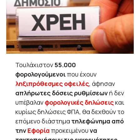
Τουλάχιστον
55.000
φορολογούμενοι
που έχουν
ληξιπρόθεσμες οφειλές
, άφησαν
απλήρωτες δόσεις ρυθμίσεων
ή δεν
υπέβαλαν
φορολογικές δηλώσεις
και
κυρίως δηλώσεις ΦΠΑ, θα δεχθούν το
επόμενο διάστημα
τηλεφώνημα από
την
Εφορία
προκειμένου
να
τακτοποιήσουν τις εκκρεμότητες
,