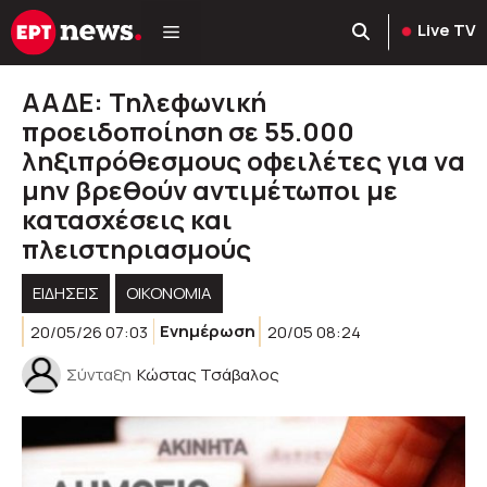
Μετάβαση
Live TV
σε
περιεχόμενο
ΑΑΔΕ: Τηλεφωνική
προειδοποίηση σε 55.000
ληξιπρόθεσμους οφειλέτες για να
μην βρεθούν αντιμέτωποι με
κατασχέσεις και
πλειστηριασμούς
ΕΙΔΗΣΕΙΣ
ΟΙΚΟΝΟΜΙΑ
20/05/26 07:03
Ενημέρωση
20/05 08:24
Σύνταξη
Κώστας Τσάβαλος