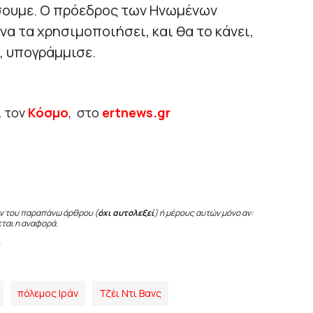
σουμε. Ο πρόεδρος των Ηνωμένων
α τα χρησιμοποιήσει, και θα το κάνει,
», υπογράμμισε.
ι τον
Κόσμο
, στο
ertnews.gr
ν του παραπάνω άρθρου (
όχι αυτολεξεί
) ή μέρους αυτών μόνο αν:
εται η αναφορά.
πόλεμος Ιράν
Τζέι Ντι Βανς