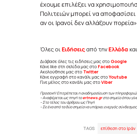
έχουμε επιλέξει να χρησιμοποιή
Πολιτειών μπορεί να αποφασίσει ν
αν οι Ιρανοί δεν αλλάξουν πορεία
Όλες οι
Ειδήσεις
από την
Ελλάδα
κα
Διάβασε όλες τις ειδήσεις μας στο
Google
Κάνε like στη σελίδα μας στο
Facebook
Ακολούθησε μας στο
Twitter
Κάνε εγγραφή στο κανάλι μας στο
Youtube
Γίνε μέλος στο κανάλι μας στο
Viber
Προσοχή! Επιτρέπεται η αναδημοσίευση των πληροφοριώ
– Αναφέρεται ως πηγή το
ertnews.gr
στο σημείο όπου γίν
– Στο τέλος του άρθρου ως Πηγή
– Σε ένα από τα δύο σημεία να υπάρχει ενεργός σύνδεσμος
TAGS
επίθεση στο Ιράν