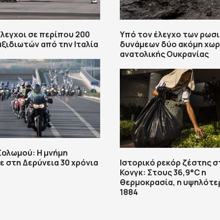
Έλεγχοι σε περίπου 200
Υπό τον έλεγχο των ρωσ
αξιδιωτών από την Ιταλία
δυνάμεων δύο ακόμη χωρ
ανατολικής Ουκρανίας
 Σολωμού: Η μνήμη
 στη Δερύνεια 30 χρόνια
Ιστορικό ρεκόρ ζέστης σ
Κονγκ: Στους 36,9°C η
θερμοκρασία, η υψηλότε
1884