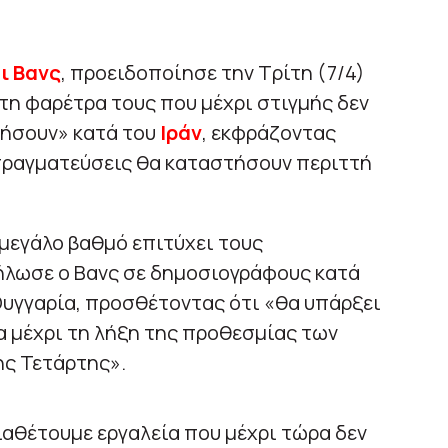
ι Βανς
, προειδοποίησε την Τρίτη (7/4)
στη φαρέτρα τους που μέχρι στιγμής δεν
ιήσουν» κατά του
Ιράν
, εκφράζοντας
απραγματεύσεις θα καταστήσουν περιττή
 μεγάλο βαθμό επιτύχει τους
ήλωσε ο Βανς σε δημοσιογράφους κατά
Ουγγαρία, προσθέτοντας ότι «θα υπάρξει
 μέχρι τη λήξη της προθεσμίας των
ης Τετάρτης».
διαθέτουμε εργαλεία που μέχρι τώρα δεν