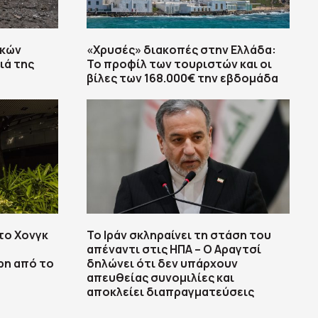
ικών
«Χρυσές» διακοπές στην Ελλάδα:
ιά της
Το προφίλ των τουριστών και οι
βίλες των 168.000€ την εβδομάδα
το Χονγκ
Το Ιράν σκληραίνει τη στάση του
απέναντι στις ΗΠΑ – Ο Αραγτσί
ρη από το
δηλώνει ότι δεν υπάρχουν
απευθείας συνομιλίες και
αποκλείει διαπραγματεύσεις