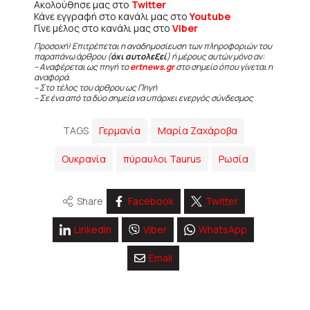
Ακολούθησε μας στο
Twitter
Κάνε εγγραφή στο κανάλι μας στο
Youtube
Γίνε μέλος στο κανάλι μας στο
Viber
Προσοχή! Επιτρέπεται η αναδημοσίευση των πληροφοριών του
παραπάνω άρθρου (
όχι αυτολεξεί
) ή μέρους αυτών μόνο αν:
– Αναφέρεται ως πηγή το
ertnews.gr
στο σημείο όπου γίνεται η
αναφορά.
– Στο τέλος του άρθρου ως Πηγή
– Σε ένα από τα δύο σημεία να υπάρχει ενεργός σύνδεσμος
TAGS
Γερμανία
Μαρία Ζαχάροβα
Ουκρανία
πύραυλοι Taurus
Ρωσία
Share
Facebook
Twitter
Linkedin
Viber
WhatsApp
Email