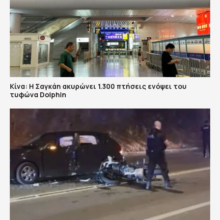
Κίνα: Η Σαγκάη ακυρώνει 1.300 πτήσεις ενόψει του
τυφώνα Dolphin