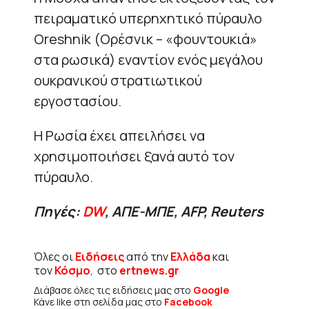
πειραματικό υπερηχητικό πύραυλο
Oreshnik (Ορέσνικ – «φουντουκιά»
στα ρωσικά) εναντίον ενός μεγάλου
ουκρανικού στρατιωτικού
εργοστασίου.
Η Ρωσία έχει απειλήσει να
χρησιμοποιήσει ξανά αυτό τον
πύραυλο.
Πηγές:
DW
, ΑΠΕ-ΜΠΕ, AFP, Reuters
Όλες οι
Ειδήσεις
από την
Ελλάδα
και
τον
Κόσμο
, στο
ertnews.gr
Διάβασε όλες τις ειδήσεις μας στο
Google
Κάνε like στη σελίδα μας στο
Facebook