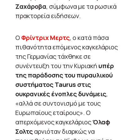
Ζαχάροβα
, σύμφωνα με τα ρωσικά
πρακτορεία ειδήσεων.
Ο
Φρίντριχ Μερτς
, ο κατά πάσα
πιθανότητα επόμενος καγκελάριος
της Γερμανίας τάχθηκε σε
συνέντευξη του την Κυριακή
υπέρ
της παράδοσης του πυραυλικού
συστήματος Taurus στις
ουκρανικές ένοπλες δυνάμεις
,
«αλλά σε συντονισμό με τους
Ευρωπαίους εταίρους». Ο
απερχόμενος καγκελάριος
Όλαφ
Σολτς
αρνιόταν διαρκώς να