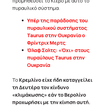
προμηθεύσει το Κίεβο με αυτό το
πυραυλικό σύστημα.
Υπέρ της παράδοσης του
πυραυλικού συστήματος
Taurus στην Ουκρανία ο
Φρίντριχ Μερτς
Όλαφ Σολτς: «Όχι» στους
πυραύλους Taurus στην
Ουκρανία
Το
Κρεμλίνο είχε ήδη καταγγείλει
τη Δευτέρα τον κίνδυνο
«κλιμάκωσης» εάν το Βερολίνο
προχωρήσει με την κίνηση αυτή.