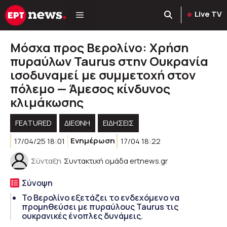
Μετάβαση
Live TV
σε
περιεχόμενο
Μόσχα προς Βερολίνο: Χρήση
πυραύλων Taurus στην Ουκρανία
ισοδυναμεί με συμμετοχή στον
πόλεμο — Άμεσος κίνδυνος
κλιμάκωσης
FEATURED
ΔΙΕΘΝΗ
ΕΙΔΗΣΕΙΣ
17/04/25 18:01
Ενημέρωση
17/04 18:22
Σύνταξη
Συντακτική ομάδα ertnews.gr
Σύνοψη
Το Βερολίνο εξετάζει το ενδεχόμενο να
προμηθεύσει με πυραύλους Taurus τις
ουκρανικές ένοπλες δυνάμεις.