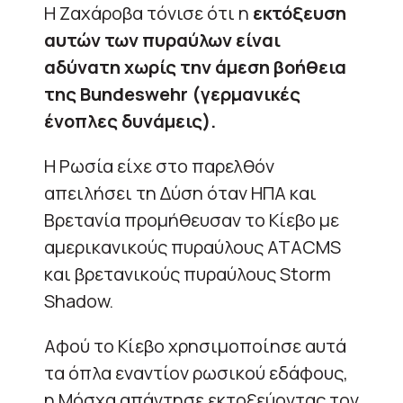
Η Ζαχάροβα τόνισε ότι η
εκτόξευση
αυτών των πυραύλων είναι
αδύνατη χωρίς την άμεση βοήθεια
της Bundeswehr (γερμανικές
ένοπλες δυνάμεις).
Η Ρωσία είχε στο παρελθόν
απειλήσει τη Δύση όταν ΗΠΑ και
Βρετανία προμήθευσαν το Κίεβο με
αμερικανικούς πυραύλους ATACMS
και βρετανικούς πυραύλους Storm
Shadow.
Αφού το Κίεβο χρησιμοποίησε αυτά
τα όπλα εναντίον ρωσικού εδάφους,
η Μόσχα απάντησε εκτοξεύοντας τον