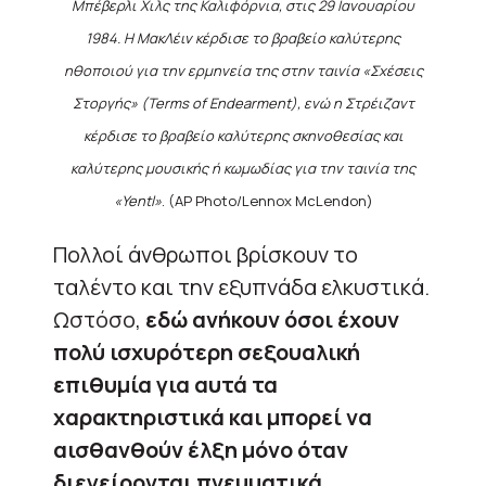
Μπέβερλι Χιλς της Καλιφόρνια, στις 29 Ιανουαρίου
1984. Η ΜακΛέιν κέρδισε το βραβείο καλύτερης
ηθοποιού για την ερμηνεία της στην ταινία «Σχέσεις
Στοργής» (Terms of Endearment), ενώ η Στρέιζαντ
κέρδισε το βραβείο καλύτερης σκηνοθεσίας και
καλύτερης μουσικής ή κωμωδίας για την ταινία της
«Yentl»
. (AP Photo/Lennox McLendon)
Πολλοί άνθρωποι βρίσκουν το
ταλέντο και την εξυπνάδα ελκυστικά.
Ωστόσο,
εδώ ανήκουν όσοι έχουν
πολύ ισχυρότερη σεξουαλική
επιθυμία για αυτά τα
χαρακτηριστικά και μπορεί να
αισθανθούν έλξη μόνο όταν
διεγείρονται πνευματικά.