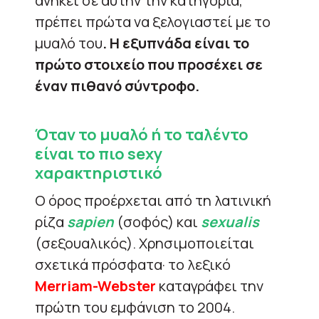
ανήκει σε αυτήν την κατηγορία,
πρέπει πρώτα να ξελογιαστεί με το
μυαλό του
. Η εξυπνάδα είναι το
πρώτο στοιχείο που προσέχει σε
έναν πιθανό σύντροφο.
Όταν το μυαλό ή το ταλέντο
είναι το πιο sexy
χαρακτηριστικό
Ο όρος προέρχεται από τη λατινική
ρίζα
sapien
(σοφός) και
sexualis
(σεξουαλικός). Χρησιμοποιείται
σχετικά πρόσφατα· το λεξικό
Merriam-Webster
καταγράφει την
πρώτη του εμφάνιση το 2004.