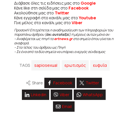
Διάβασε όλες τις ειδήσεις μας στο
Google
Κάνε like στη σελίδα μας στο
Facebook
Ακολούθησε μας στο
Twitter
Κάνε εγγραφή στο κανάλι μας στο
Youtube
Γίνε μέλος στο κανάλι μας στο
Viber
Προσοχή! Επιτρέπεται η αναδημοσίευση των πληροφοριών του
παραπάνω άρθρου (
όχι αυτολεξεί
) ή μέρους αυτών μόνο αν:
– Αναφέρεται ως πηγή το
ertnews.gr
στο σημείο όπου γίνεται η
αναφορά.
– Στο τέλος του άρθρου ως Πηγή
– Σε ένα από τα δύο σημεία να υπάρχει ενεργός σύνδεσμος
TAGS
sapiosexual
ερωτισμός
ευφυΐα
Share
Facebook
Twitter
Linkedin
Viber
WhatsApp
Email