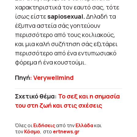
χαρακτηριστικά τον εαυτό σας, τότε
ίσως είστε
sapiosexual.
Δηλαδή τα
έξυπνα αστεία σάς γοητεύουν
περισσότερο από τους κοιλιακούς,
και μια καλή συζήτηση σάς εξιτάρει
περισσότερο από ένα εντυπωσιακό
φόρεμα ή ένα κουστούμι.
Πηγή
: Verywellmind
Σχετικό θέμα:
Το σεξ και η σημασία
του στη ζωή και στις σχέσεις
Όλες οι
Ειδήσεις
από την
Ελλάδα
και
τον
Κόσμο
, στο
ertnews.gr