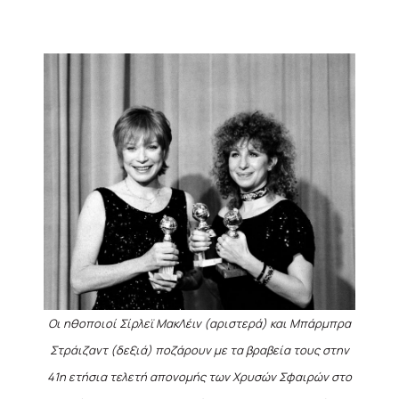
Οι ηθοποιοί Σίρλεϊ ΜακΛέιν (αριστερά) και Μπάρμπρα
Στράιζαντ (δεξιά) ποζάρουν με τα βραβεία τους στην
41η ετήσια τελετή απονομής των Χρυσών Σφαιρών στο