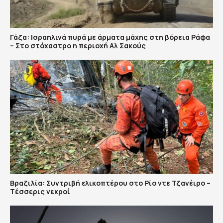
Γάζα: Ισραηλινά πυρά με άρματα μάχης στη βόρεια Ράφα
– Στο στόχαστρο η περιοχή Αλ Σακούς
Βραζιλία: Συντριβή ελικοπτέρου στο Ρίο ντε Τζανέιρο –
Tέσσερις νεκροί