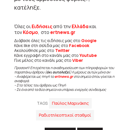
κατέληξε.
Όλες οι
Ειδήσεις
από την
Ελλάδα
και
τον
Κόσμο
, στο
ertnews.gr
Διάβασε όλες τις ειδήσεις μας στο
Google
Κάνε like στη σελίδα μας στο
Facebook
Ακολούθησε μας στο
Twitter
Κάνε εγγραφή στο κανάλι μας στο
Youtube
Γίνε μέλος στο κανάλι μας στο
Viber
Προσοχή! Επιτρέπεται η αναδημοσίευση των πληροφοριών του
παραπάνω άρθρου (
όχι αυτολεξεί
) ή μέρους αυτών μόνο αν:
– Αναφέρεται ως πηγή το
ertnews.gr
στο σημείο όπου γίνεται η
αναφορά.
– Στο τέλος του άρθρου ως Πηγή
– Σε ένα από τα δύο σημεία να υπάρχει ενεργός σύνδεσμος
TAGS
Παύλος Μαρινάκης
Ραδιοτηλεοπτικοί σταθμοί