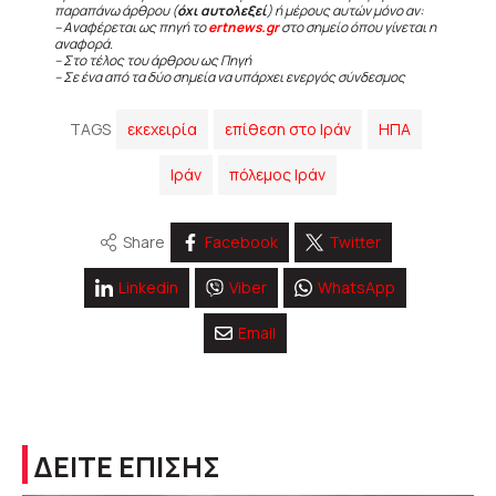
παραπάνω άρθρου (
όχι αυτολεξεί
) ή μέρους αυτών μόνο αν:
– Αναφέρεται ως πηγή το
ertnews.gr
στο σημείο όπου γίνεται η
αναφορά.
– Στο τέλος του άρθρου ως Πηγή
– Σε ένα από τα δύο σημεία να υπάρχει ενεργός σύνδεσμος
TAGS
εκεχειρία
επίθεση στο Ιράν
ΗΠΑ
Ιράν
πόλεμος Ιράν
Share
Facebook
Twitter
Linkedin
Viber
WhatsApp
Email
ΔΕΙΤΕ ΕΠΙΣΗΣ