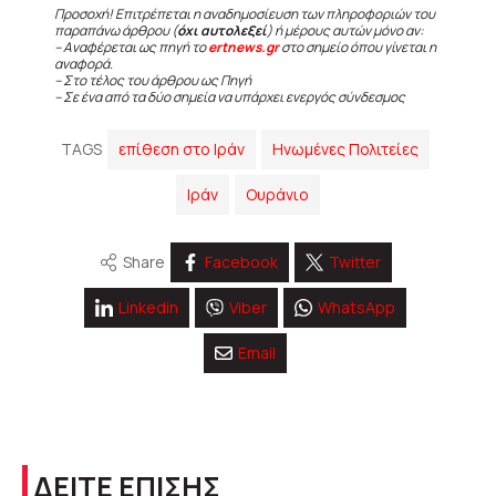
Προσοχή! Επιτρέπεται η αναδημοσίευση των πληροφοριών του
παραπάνω άρθρου (
όχι αυτολεξεί
) ή μέρους αυτών μόνο αν:
– Αναφέρεται ως πηγή το
ertnews.gr
στο σημείο όπου γίνεται η
αναφορά.
– Στο τέλος του άρθρου ως Πηγή
– Σε ένα από τα δύο σημεία να υπάρχει ενεργός σύνδεσμος
TAGS
επίθεση στο Ιράν
Ηνωμένες Πολιτείες
Ιράν
Ουράνιο
Share
Facebook
Twitter
Linkedin
Viber
WhatsApp
Email
ΔΕΙΤΕ ΕΠΙΣΗΣ