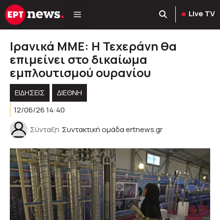
Μετάβαση
Live TV
σε
περιεχόμενο
Ιρανικά ΜΜΕ: Η Τεχεράνη θα
επιμείνει στο δικαίωμα
εμπλουτισμού ουρανίου
ΕΙΔΗΣΕΙΣ
ΔΙΕΘΝΗ
12/06/26 14:40
Σύνταξη
Συντακτική ομάδα ertnews.gr