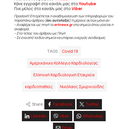
Κάνε εγγραφή στο κανάλι μας στο
Youtube
Γίνε μέλος στο κανάλι μας στο
Viber
Προσοχή! Επιτρέπεται η αναδημοσίευση των πληροφοριών του
παραπάνω άρθρου (
όχι αυτολεξεί
) ή μέρους αυτών μόνο αν:
– Αναφέρεται ως πηγή το
ertnews.gr
στο σημείο όπου γίνεται η
αναφορά.
– Στο τέλος του άρθρου ως Πηγή
– Σε ένα από τα δύο σημεία να υπάρχει ενεργός σύνδεσμος
TAGS
Covid 19
Αμερικανικο Κολλεγιο Καρδιολογίας
Ελληνική Καρδιολογική Εταιρεία
καρδιοπαθείς
Νικόλαος Σμυρνιούδης
Share
Facebook
Twitter
Linkedin
Viber
WhatsApp
Email