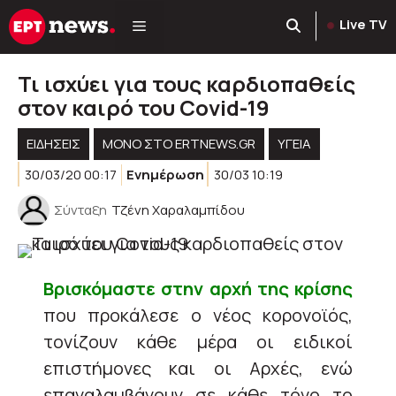
Μετάβαση
Live TV
σε
περιεχόμενο
Τι ισχύει για τους καρδιοπαθείς
στον καιρό του Covid-19
ΕΙΔΗΣΕΙΣ
ΜΟΝΟ ΣΤΟ ERTNEWS.GR
ΥΓΕΊΑ
30/03/20 00:17
Ενημέρωση
30/03 10:19
Σύνταξη
Τζένη Χαραλαμπίδου
Βρισκόμαστε στην αρχή της κρίσης
που προκάλεσε ο νέος κορονοϊός,
τονίζουν κάθε μέρα οι ειδικοί
επιστήμονες και οι Αρχές, ενώ
επαναλαμβάνουν σε κάθε τόνο το