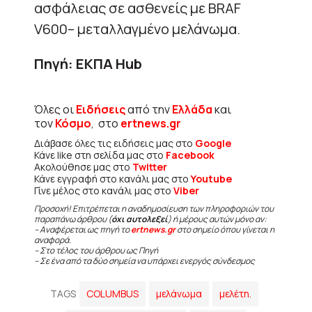
ασφάλειας σε ασθενείς με BRAF
V600– μεταλλαγμένο μελάνωμα.
Πηγή: ΕΚΠΑ Hub
Όλες οι
Ειδήσεις
από την
Ελλάδα
και
τον
Κόσμο
, στο
ertnews.gr
Διάβασε όλες τις ειδήσεις μας στο
Google
Κάνε like στη σελίδα μας στο
Facebook
Ακολούθησε μας στο
Twitter
Κάνε εγγραφή στο κανάλι μας στο
Youtube
Γίνε μέλος στο κανάλι μας στο
Viber
Προσοχή! Επιτρέπεται η αναδημοσίευση των πληροφοριών του
παραπάνω άρθρου (
όχι αυτολεξεί
) ή μέρους αυτών μόνο αν:
– Αναφέρεται ως πηγή το
ertnews.gr
στο σημείο όπου γίνεται η
αναφορά.
– Στο τέλος του άρθρου ως Πηγή
– Σε ένα από τα δύο σημεία να υπάρχει ενεργός σύνδεσμος
TAGS
COLUMBUS
μελάνωμα
μελέτη.