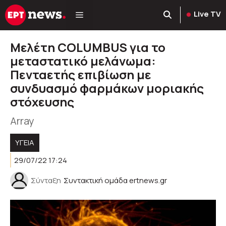
Μετάβαση
Live TV
σε
περιεχόμενο
Μελέτη COLUMBUS για το
μεταστατικό μελάνωμα:
Πενταετής επιβίωση με
συνδυασμό φαρμάκων μοριακής
στόχευσης
Array
ΥΓΕΊΑ
29/07/22 17:24
Σύνταξη
Συντακτική ομάδα ertnews.gr