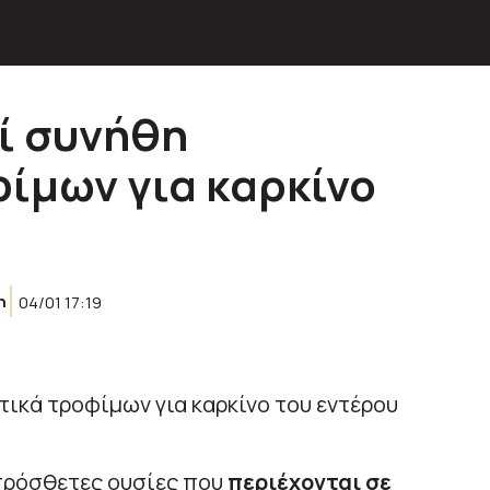
ί συνήθη
ίμων για καρκίνο
η
04/01 17:19
πρόσθετες ουσίες που
περιέχονται σε