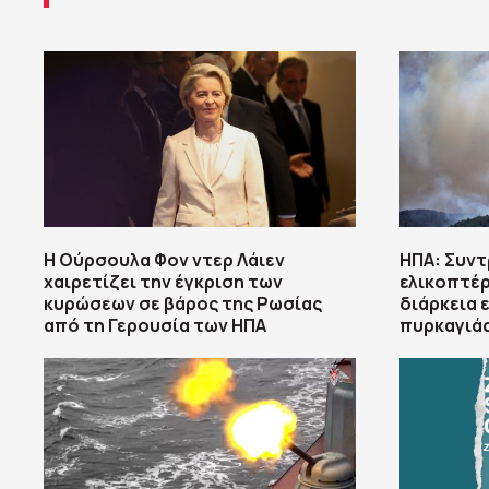
Η Ούρσουλα Φον ντερ Λάιεν
ΗΠΑ: Συν
χαιρετίζει την έγκριση των
ελικοπτέρ
κυρώσεων σε βάρος της Ρωσίας
διάρκεια 
από τη Γερουσία των ΗΠΑ
πυρκαγιά