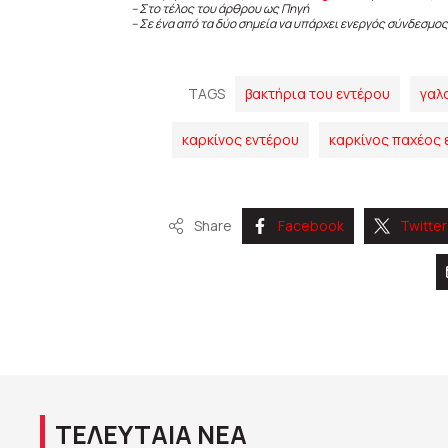
– Στο τέλος του άρθρου ως Πηγή
– Σε ένα από τα δύο σημεία να υπάρχει ενεργός σύνδεσμος
TAGS
βακτήρια του εντέρου
γαλ
καρκίνος εντέρου
καρκίνος παχέος 
Share
Facebook
Twitter
ΤΕΛΕΥΤΑΙΑ ΝΕΑ