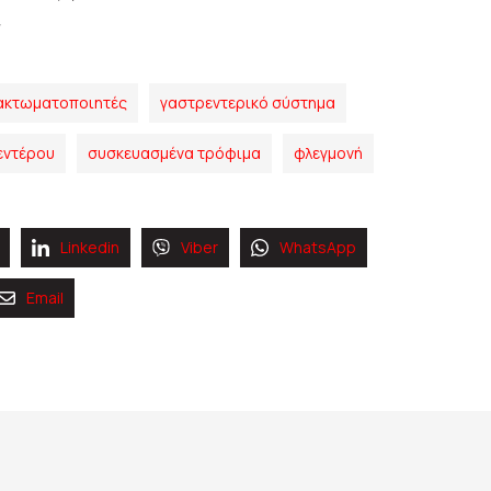
ακτωματοποιητές
γαστρεντερικό σύστημα
εντέρου
συσκευασμένα τρόφιμα
φλεγμονή
Linkedin
Viber
WhatsApp
Email