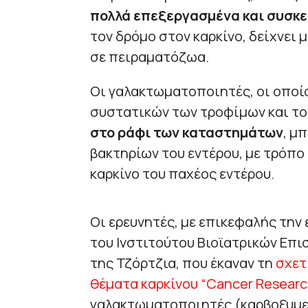
πολλά επεξεργασμένα και συσκ
τον δρόμο στον καρκίνο, δείχνει 
σε πειραματόζωα.
Οι γαλακτωματοποιητές, οι οποίο
συστατικών των τροφίμων και τ
στο ράφι των καταστημάτων
, μ
βακτηρίων του εντέρου, με τρόπο
καρκίνο του παχέος εντέρου.
Οι ερευνητές, με επικεφαλής την
του Ινστιτούτου Βιοϊατρικών Επ
της Τζόρτζια, που έκαναν τη
σχετ
θέματα καρκίνου “Cancer Researc
γαλακτωματοποιητές (καρβοξυμε