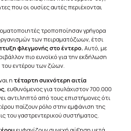
ητες που οι ουσίες αυτές περιέχονται
τοματοποιητές τροποποίησαν γρήγορα
οργανισμών των πειραματόζωων, έτσι
πτυξη φλεγμονής στο έντερο.
Αυτό, με
ριβάλλον πιο ευνοϊκό για την εκδήλωση
 του εντέρου των ζώων.
ναι η
τέταρτη συχνότερη αιτία
ως
, ευθυνόμενος για τουλάχιστον 700.000
νει αντιληπτό από τους επιστήμονες ότι
ντέρου παίζουν ρόλο στην εμφάνιση της
ις του γαστρεντερικού συστήματος.
τέρου
εμφανίζουν συνεχή αύξηση μετά