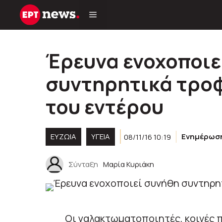
Μετάβαση
σε
περιεχόμενο
Έρευνα ενοχοποιε
συντηρητικά τροφ
του εντέρου
ΕΥΖΩΙΑ
ΥΓΕΊΑ
08/11/16 10:19
Ενημέρωσ
Σύνταξη
Μαρία Κυριάκη
Οι γαλακτωματοποιητές, κοινές 