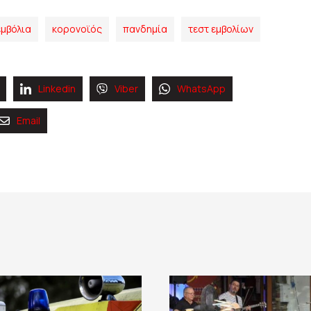
εμβόλια
κορονοϊός
πανδημία
τεστ εμβολίων
Linkedin
Viber
WhatsApp
Email