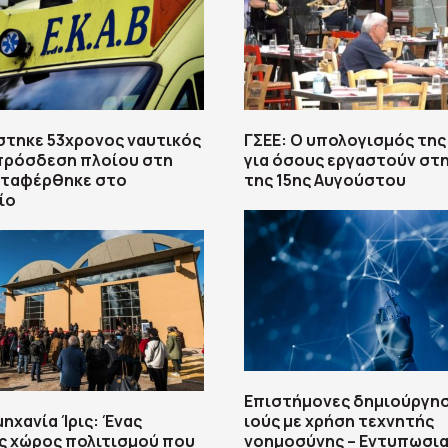
στηκε 53χρονος ναυτικός
ΓΣΕΕ: Ο υπολογισμός της
πρόσδεση πλοίου στη
για όσους εργαστούν στη
εταφέρθηκε στο
της 15ης Αυγούστου
ίο
Επιστήμονες δημιούργησ
μηχανία Ίρις: Ένας
ιούς με χρήση τεχνητής
ς χώρος πολιτισμού που
νοημοσύνης – Εντυπωσι