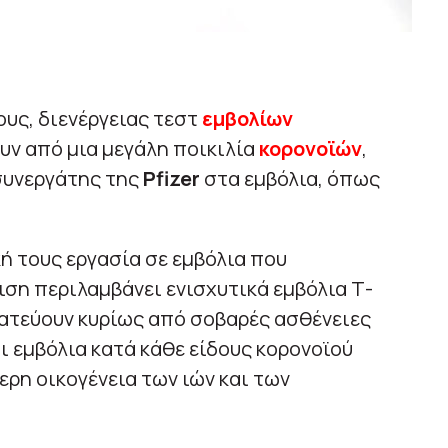
ους, διενέργειας τεστ
εμβολίων
υν από μια μεγάλη ποικιλία
κορονοϊών
,
 συνεργάτης της
Pfizer
στα εμβόλια, όπως
ή τους εργασία σε εμβόλια που
ση περιλαμβάνει ενισχυτικά εμβόλια Τ-
ατεύουν κυρίως από σοβαρές ασθένειες
και εμβόλια κατά κάθε είδους κορονοϊού
ρη οικογένεια των ιών και των