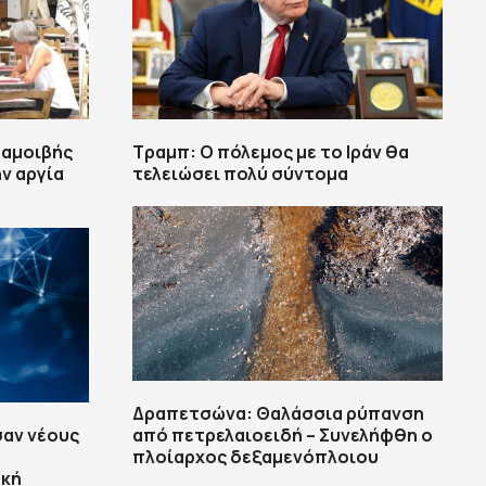
 αμοιβής
Τραμπ: Ο πόλεμος με το Ιράν θα
ν αργία
τελειώσει πολύ σύντομα
Δραπετσώνα: Θαλάσσια ρύπανση
αν νέους
από πετρελαιοειδή – Συνελήφθη ο
πλοίαρχος δεξαμενόπλοιου
ακή