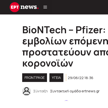
Μετάβαση
σε
περιεχόμενο
BioNTech – Pfizer:
εμβολίων επόμενη
προστατεύουν από
κορονοϊών
FRONTPAGE
ΥΓΕΊΑ
29/06/22 18:36
Σύνταξη
Συντακτική ομάδα ertnews.gr