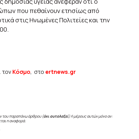
ς δημόσιας υγείας ανέφεραν ότι ο
ώπων που πεθαίνουν ετησίως από
τικά στις Ηνωμένες Πολιτείες και την
00.
ι τον
Κόσμο
, στο
ertnews.gr
ν του παραπάνω άρθρου (
όχι αυτολεξεί
) ή μέρους αυτών μόνο αν:
εται η αναφορά.