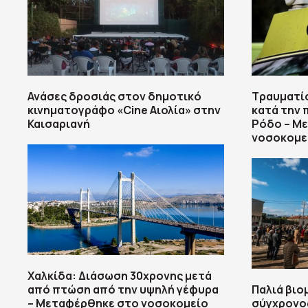
Ανάσες δροσιάς στον δημοτικό
Τραυματί
κινηματογράφο «Cine Αιολία» στην
κατά την 
Καισαριανή
Ρόδο – Μ
νοσοκομε
Χαλκίδα: Διάσωση 30χρονης μετά
από πτώση από την υψηλή γέφυρα
Παλιά βιο
– Μεταφέρθηκε στο νοσοκομείο
σύγχρονο