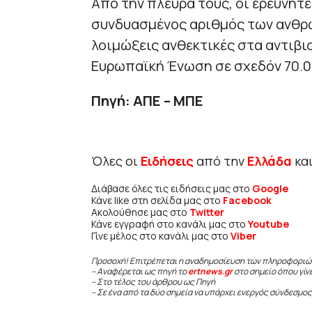
Από την πλευρά τους, οι ερευνητέ
συνδυασμένος αριθμός των ανθρ
λοιμώξεις ανθεκτικές στα αντιβιο
Ευρωπαϊκή Ένωση σε σχεδόν 70.0
Πηγή: ΑΠΕ – ΜΠΕ
Όλες οι
Ειδήσεις
από την
Ελλάδα
κα
Διάβασε όλες τις ειδήσεις μας στο
Google
Κάνε like στη σελίδα μας στο
Facebook
Ακολούθησε μας στο
Twitter
Κάνε εγγραφή στο κανάλι μας στο
Youtube
Γίνε μέλος στο κανάλι μας στο
Viber
Προσοχή! Επιτρέπεται η αναδημοσίευση των πληροφοριώ
– Αναφέρεται ως πηγή το
ertnews.gr
στο σημείο όπου γίν
– Στο τέλος του άρθρου ως Πηγή
– Σε ένα από τα δύο σημεία να υπάρχει ενεργός σύνδεσμος