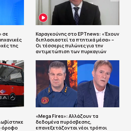
» σε
Καραγκούνης στο ΕΡΤnews: «Έχουν
μηχανικές
διπλασιαστεί τα πτητικά μέσα» –
οχές της
Οι τέσσερις πυλώνες για την
αντιμετώπιση των πυρκαγιών
«Mega Fires»: Αλλάζουν τα
λωβίστηκε
δεδομένα πυρόσβεσης,
ο όροφο
επανεξετάζονται νέοι τρόποι