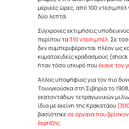
μερικές ώρες, από 100 ντεσιμπέλ γ
δύο λεπτά.
Σύγχρονες εκτιμήσεις υποδεικνύο
περίπου τα
310 ντεσιμπέλ
. Σε τό
δεν συμπεριφέρονται πλέον ως κα
κυματοειδείς κραδασμούς (shock 
ήταν τόσο ισχυρό που
έκανε τον 
Άλλος υποψήφιος για τον πιο δυν
Τουνγκούσκα στη Σιβηρία το 1908
εκατοντάδων τετραγωνικών μιλίω
ίδια με εκείνη της Κρακατάου
(30
βασίστηκε
σε όργανα που βρίσκον
έκρηξης
.