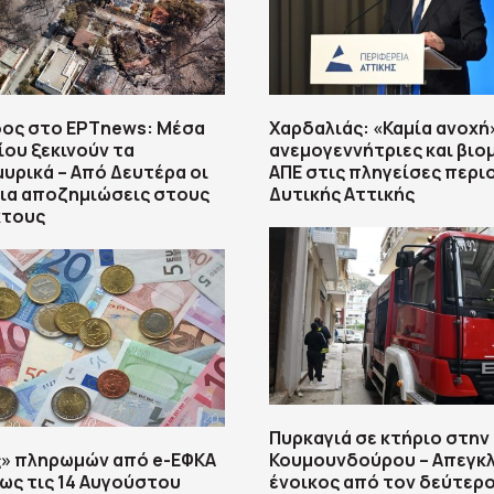
ος στο ΕΡΤnews: Μέσα
Χαρδαλιάς: «Καμία ανοχή
ου ξεκινούν τα
ανεμογεννήτριες και βιο
υρικά – Από Δευτέρα οι
ΑΠΕ στις πληγείσες περι
για αποζημιώσεις στους
Δυτικής Αττικής
τους
Πυρκαγιά σε κτήριο στην
ς» πληρωμών από e-ΕΦΚΑ
Κουμουνδούρου – Απεγκ
έως τις 14 Αυγούστου
ένοικος από τον δεύτερ