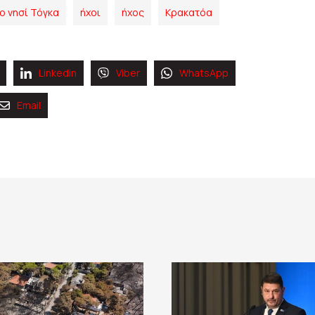
ο νησί Τόγκα
ήχοι
ήχος
Κρακατόα
Linkedin
Viber
WhatsApp
Email