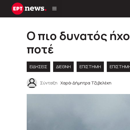
Μετάβαση
σε
περιεχόμενο
Ο πιο δυνατός ήχ
ποτέ
ΕΙΔΗΣΕΙΣ
ΔΙΕΘΝΗ
ΕΠΙΣΤΗΜΗ
ΕΠΙΣΤΗΜ
Σύνταξη
Χαρά-Δήμητρα Τζιβελέκη