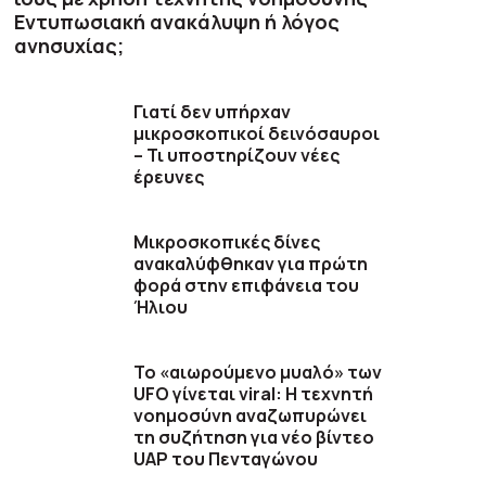
Εντυπωσιακή ανακάλυψη ή λόγος
ανησυχίας;
Γιατί δεν υπήρχαν
μικροσκοπικοί δεινόσαυροι
– Τι υποστηρίζουν νέες
έρευνες
Μικροσκοπικές δίνες
ανακαλύφθηκαν για πρώτη
φορά στην επιφάνεια του
Ήλιου
Το «αιωρούμενο μυαλό» των
UFO γίνεται viral: Η τεχνητή
νοημοσύνη αναζωπυρώνει
τη συζήτηση για νέο βίντεο
UAP του Πενταγώνου