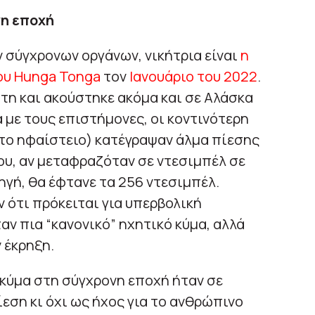
νη εποχή
 σύγχρονων οργάνων, νικήτρια είναι
η
ου Hunga Tonga
τον
Ιανουάριο του 2022
.
ήτη και ακούστηκε ακόμα και σε Αλάσκα
 με τους επιστήμονες, οι κοντινότερη
το ηφαίστειο) κατέγραψαν άλμα πίεσης
ου, αν μεταφραζόταν σε ντεσιμπέλ σε
γή, θα έφτανε τα 256 ντεσιμπέλ.
 ότι πρόκειται για υπερβολική
αν πια “κανονικό” ηχητικό κύμα, αλλά
 έκρηξη.
 κύμα στη σύγχρονη εποχή ήταν σε
εση κι όχι ως ήχος για το ανθρώπινο