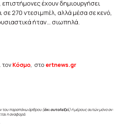
, επιστήμονες έχουν δημιουργήσει
 σε 270 ντεσιμπέλ, αλλά μέσα σε κενό,
ουσιαστικά ήταν… σιωπηλά.
ι τον
Κόσμο
, στο
ertnews.gr
ν του παραπάνω άρθρου (
όχι αυτολεξεί
) ή μέρους αυτών μόνο αν:
εται η αναφορά.