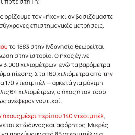
ί ποτέ στη Γη;
 ορίζουμε τον «ήχο» κι αν βασιζόμαστε
 σύγχρονες επιστημονικές μετρήσεις.
άου
το 1883 στην Ινδονησία θεωρείται
ωση στην ιστορία. Ο ήχος έγινε
 3.000 χιλιομέτρων, ενώ τα βαρόμετρα
ύμα πίεσης. Στα 160 χιλιόμετρα από την
α 170 ντεσιμπέλ — αρκετά για μόνιμη
λις 64 χιλιομέτρων, ο ήχος ήταν τόσο
ως ανέφεραν ναυτικοί.
 ήχους μέχρι περίπου 140 ντεσιμπέλ
,
ίνεται επώδυνος και αφόρητος. Μικρές
 να προκύψουν από 85 ντεσιμπέλ για