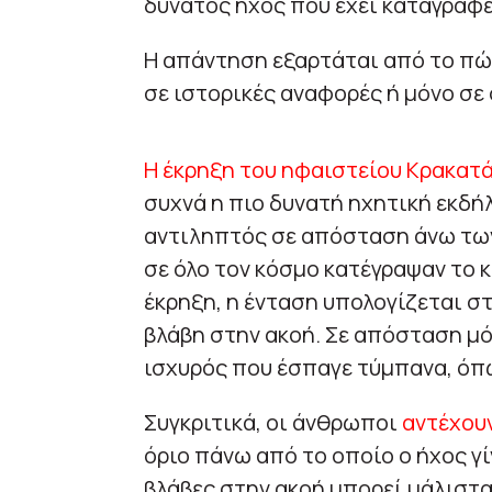
δυνατός ήχος που έχει καταγραφε
Η απάντηση εξαρτάται από το πώς
σε ιστορικές αναφορές ή μόνο σε
Η έκρηξη του ηφαιστείου Κρακατ
συχνά η πιο δυνατή ηχητική εκδήλ
αντιληπτός σε απόσταση άνω των
σε όλο τον κόσμο κατέγραψαν το κ
έκρηξη, η ένταση υπολογίζεται στ
βλάβη στην ακοή. Σε απόσταση μό
ισχυρός που έσπαγε τύμπανα, όπ
Συγκριτικά, οι άνθρωποι
αντέχουν
όριο πάνω από το οποίο ο ήχος γ
βλάβες στην ακοή μπορεί μάλιστα