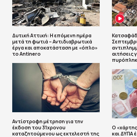
Δυτική Αττική: Η επόμενη ημέρα
Κατσαφάδ
μετά τη φωτιά – Αντιδιαβρωτικά
Σεπτεμβρί
έργα και αποκατάσταση με «όπλο»
αντιπλημμ
το Antinero
αιτήσεις 
πυρόπληκ
Αντίστροφη μέτρηση για την
έκδοση του 31χρονου
Ο «χάρτη
καταζητούμενου ως εκτελεστή της
και ΔΥΠΑ 