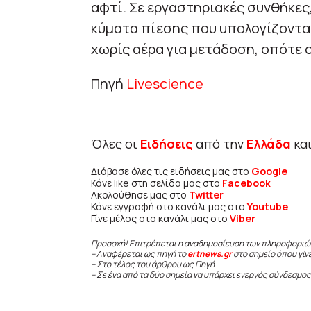
αφτί. Σε εργαστηριακές συνθήκες
κύματα πίεσης που υπολογίζονται
χωρίς αέρα για μετάδοση, οπότε 
Πηγή
Livescience
Όλες οι
Ειδήσεις
από την
Ελλάδα
κα
Διάβασε όλες τις ειδήσεις μας στο
Google
Κάνε like στη σελίδα μας στο
Facebook
Ακολούθησε μας στο
Twitter
Κάνε εγγραφή στο κανάλι μας στο
Youtube
Γίνε μέλος στο κανάλι μας στο
Viber
Προσοχή! Επιτρέπεται η αναδημοσίευση των πληροφοριώ
– Αναφέρεται ως πηγή το
ertnews.gr
στο σημείο όπου γίν
– Στο τέλος του άρθρου ως Πηγή
– Σε ένα από τα δύο σημεία να υπάρχει ενεργός σύνδεσμος