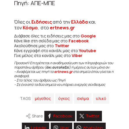
Πηγή: ΑΠΕ-ΜΠΕ
Όλες οι
Ειδήσεις
από την
Ελλάδα
και
τον
Κόσμο
, στο
ertnews.gr
Διάβασε όλες τις ειδήσεις μας στο
Google
Κάνε like στη σελίδα μας στο
Facebook
Ακολούθησε μας στο
Twitter
Κάνε εγγραφή στο κανάλι μας στο
Youtube
Γίνε μέλος στο κανάλι μας στο
Viber
Προσοχή! Επιτρέπεται η αναδημοσίευση των πληροφοριών του
παραπάνω άρθρου (
όχι αυτολεξεί
) ή μέρους αυτών μόνο αν:
– Αναφέρεται ως πηγή το
ertnews.gr
στο σημείο όπου γίνεται η
αναφορά.
– Στο τέλος του άρθρου ως Πηγή
– Σε ένα από τα δύο σημεία να υπάρχει ενεργός σύνδεσμος
TAGS
μέγεθος
όγκος
σχήμα
υλικό
Share
Facebook
Twitter
Linkedin
Viber
WhatsApp