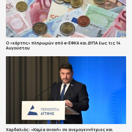
Ο «χάρτης» πληρωμών από e-ΕΦΚΑ και ΔΥΠΑ έως τις 14
Αυγούστου
Χαρδαλιάς: «Καμία ανοχή» σε ανεμογεννήτριες και