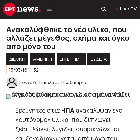
Μετάβαση
Live TV
σε
περιεχόμενο
Ανακαλύφθηκε το νέο υλικό, που
αλλάζει μέγεθος, σχήμα και όγκο
από μόνο του
ΔΙΕΘΝΗ
ΑΜΕΡΙΚΉ
ΕΠΙΣΤΗΜΗ
ΕΥΖΩΙΑ
15/03/16 11:32
Σύνταξη
Νικόλαος Περδικάρης
Ερευνητές στις
ΗΠΑ
ανακάλυψαν ένα
«αυτόνομο» υλικό, που διπλώνει-
ξεδιπλώνει, λυγίζει, συρρικνώνεται
και ξαναδιογκώνεται από μόνο του,