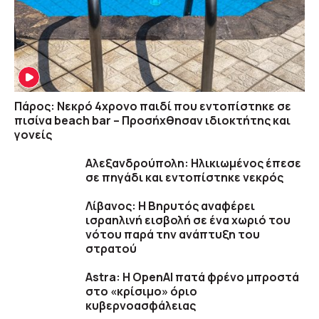
Πάρος: Νεκρό 4χρονο παιδί που εντοπίστηκε σε
πισίνα beach bar – Προσήχθησαν ιδιοκτήτης και
γονείς
Αλεξανδρούπολη: Ηλικιωμένος έπεσε
σε πηγάδι και εντοπίστηκε νεκρός
Λίβανος: Η Βηρυτός αναφέρει
ισραηλινή εισβολή σε ένα χωριό του
νότου παρά την ανάπτυξη του
στρατού
Astra: Η OpenAI πατά φρένο μπροστά
στο «κρίσιμο» όριο
κυβερνοασφάλειας