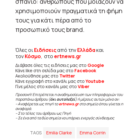
σπάνιο: ανθρώπους που μοιάζουν να
χρησιμοποιούν πραγματικά τη φήμη
τους για κάτι πέρα από το
προσωπικό τους brand.
Όλες οι
Ειδήσεις
από την
Ελλάδα
και
τον
Κόσμο
, στο
ertnews.gr
Διάβασε όλες τις ειδήσεις μας στο
Google
Κάνε like στη σελίδα μας στο
Facebook
Ακολούθησε μας στο
Twitter
Κάνε εγγραφή στο κανάλι μας στο
Youtube
Γίνε μέλος στο κανάλι μας στο
Viber
Προσοχή! Επιτρέπεται η αναδημοσίευση των πληροφοριών του
παραπάνω άρθρου (
όχι αυτολεξεί
) ή μέρους αυτών μόνο αν:
– Αναφέρεται ως πηγή το
ertnews.gr
στο σημείο όπου γίνεται η
αναφορά.
– Στο τέλος του άρθρου ως Πηγή
– Σε ένα από τα δύο σημεία να υπάρχει ενεργός σύνδεσμος
TAGS
Emilia Clarke
Emma Corrin