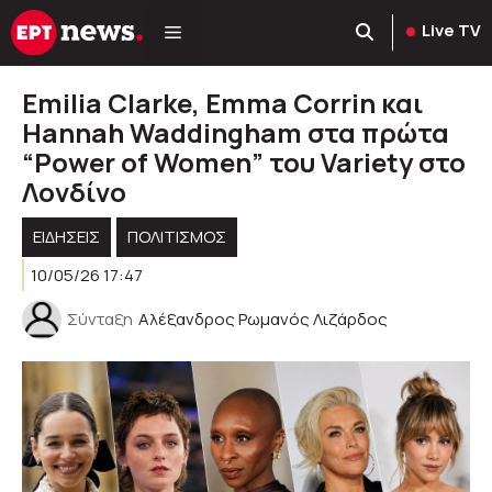
Μετάβαση
Live TV
σε
περιεχόμενο
Emilia Clarke, Emma Corrin και
Hannah Waddingham στα πρώτα
“Power of Women” του Variety στο
Λονδίνο
ΕΙΔΗΣΕΙΣ
ΠΟΛΙΤΙΣΜΟΣ
10/05/26 17:47
Σύνταξη
Αλέξανδρος Ρωμανός Λιζάρδος