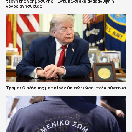
τεχνητής νοημοσύνης – Εντυπωσιακή ανακάλυψη ή
λόγος ανησυχίας;
Τραμπ: Ο πόλεμος με το Ιράν θα τελειώσει πολύ σύντομα