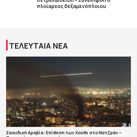
πετρελαιοειδή – Συνελήφθη ο
πλοίαρχος δεξαμενόπλοιου
ΤΕΛΕΥΤΑΙΑ ΝΕΑ
Σαουδική Αραβία: Επίθεση των Χούθι στο Νατζράν –