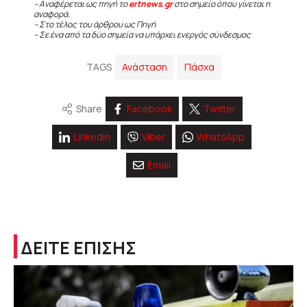
– Αναφέρεται ως πηγή το
ertnews.gr
στο σημείο όπου γίνεται η
αναφορά.
– Στο τέλος του άρθρου ως Πηγή
– Σε ένα από τα δύο σημεία να υπάρχει ενεργός σύνδεσμος
TAGS
Ανάσταση
Πάσχα
Share
Facebook
Twitter
Linkedin
Viber
WhatsApp
Email
ΔΕΙΤΕ ΕΠΙΣΗΣ