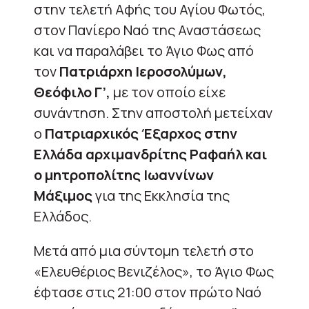
στην τελετή Αφής του Αγίου Φωτός,
στον Πανίερο Ναό της Αναστάσεως
και να παραλάβει το Άγιο Φως από
τον
Πατριάρχη Ιεροσολύμων,
Θεόφιλο Γ’,
με τον οποίο είχε
συνάντηση. Στην αποστολή μετείχαν
ο
Πατριαρχικός Έξαρχος στην
Ελλάδα αρχιμανδρίτης Ραφαήλ και
ο μητροπολίτης Ιωαννίνων
Μάξιμος
για της Εκκλησία της
Ελλάδος.
Μετά από μια σύντομη τελετή στο
«Ελευθέριος Βενιζέλος», το Άγιο Φως
έφτασε στις 21:00 στον πρώτο Ναό