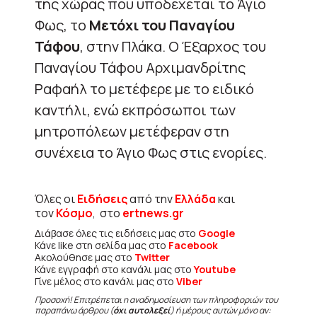
της χώρας που υποδέχεται το Άγιο
Φως, το
Μετόχι του Παναγίου
Τάφου
, στην Πλάκα. Ο Έξαρχος του
Παναγίου Τάφου Αρχιμανδρίτης
Ραφαήλ το μετέφερε με το ειδικό
καντήλι, ενώ εκπρόσωποι των
μητροπόλεων μετέφεραν στη
συνέχεια το Άγιο Φως στις ενορίες.
Όλες οι
Ειδήσεις
από την
Ελλάδα
και
τον
Κόσμο
, στο
ertnews.gr
Διάβασε όλες τις ειδήσεις μας στο
Google
Κάνε like στη σελίδα μας στο
Facebook
Ακολούθησε μας στο
Twitter
Κάνε εγγραφή στο κανάλι μας στο
Youtube
Γίνε μέλος στο κανάλι μας στο
Viber
Προσοχή! Επιτρέπεται η αναδημοσίευση των πληροφοριών του
παραπάνω άρθρου (
όχι αυτολεξεί
) ή μέρους αυτών μόνο αν: