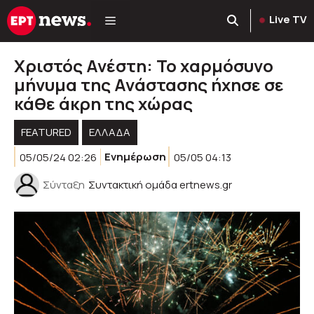
Μετάβαση
Live TV
σε
περιεχόμενο
Χριστός Ανέστη: Το χαρμόσυνο
μήνυμα της Ανάστασης ήχησε σε
κάθε άκρη της χώρας
FEATURED
ΕΛΛΑΔΑ
05/05/24 02:26
Ενημέρωση
05/05 04:13
Σύνταξη
Συντακτική ομάδα ertnews.gr