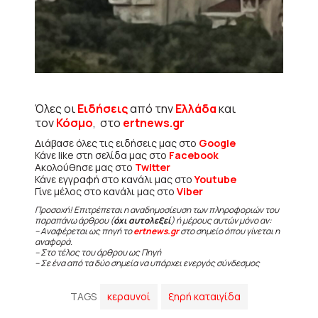
Όλες οι
Ειδήσεις
από την
Ελλάδα
και
τον
Κόσμο
, στο
ertnews.gr
Διάβασε όλες τις ειδήσεις μας στο
Google
Κάνε like στη σελίδα μας στο
Facebook
Ακολούθησε μας στο
Twitter
Κάνε εγγραφή στο κανάλι μας στο
Youtube
Γίνε μέλος στο κανάλι μας στο
Viber
Προσοχή! Επιτρέπεται η αναδημοσίευση των πληροφοριών του
παραπάνω άρθρου (
όχι αυτολεξεί
) ή μέρους αυτών μόνο αν:
– Αναφέρεται ως πηγή το
ertnews.gr
στο σημείο όπου γίνεται η
αναφορά.
– Στο τέλος του άρθρου ως Πηγή
– Σε ένα από τα δύο σημεία να υπάρχει ενεργός σύνδεσμος
TAGS
κεραυνοί
ξηρή καταιγίδα