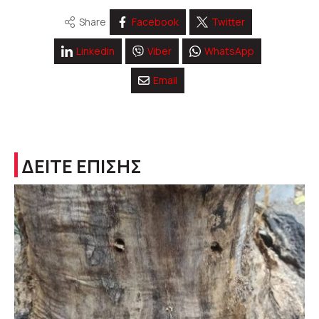
Share
Facebook
Twitter
Linkedin
Viber
WhatsApp
Email
ΔΕΙΤΕ ΕΠΙΣΗΣ