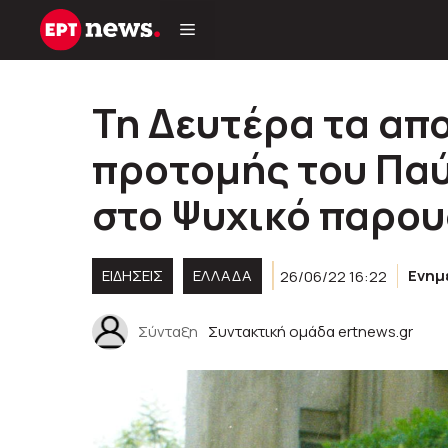
Μετάβαση
σε
περιεχόμενο
Τη Δευτέρα τα απ
προτομής του Πα
στο Ψυχικό παρου
ΕΙΔΗΣΕΙΣ
ΕΛΛΑΔΑ
26/06/22 16:22
Ενημ
Σύνταξη
Συντακτική ομάδα ertnews.gr