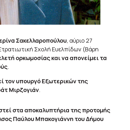
ερίνα Σακελλαροπούλου
, αύριο 27
η Στρατιωτική Σχολή Ευελπίδων (Βάρη
ελετή ορκωμοσίας και να απονείμει τα
ούς
.
εί τον υπουργό Εξωτερικών της
ράτ Μιρζογιάν
.
στεί στα αποκαλυπτήρια της προτομής
λσος Παύλου Μπακογιάννη του Δήμου