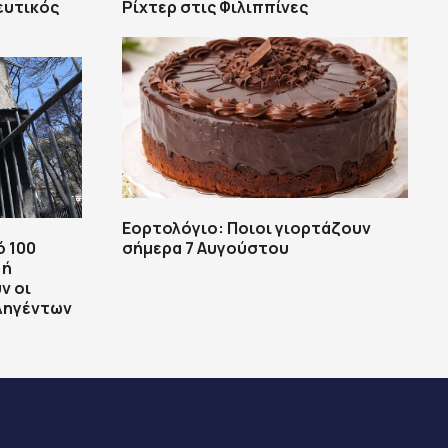
ευτικός
Ρίχτερ στις Φιλιππίνες
Εορτολόγιο: Ποιοι γιορτάζουν
ό 100
σήμερα 7 Αυγούστου
 ή
ν οι
πληγέντων