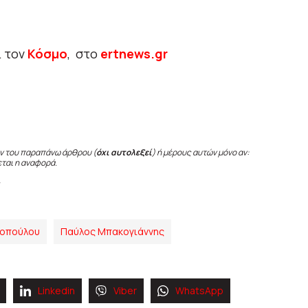
ι τον
Κόσμο
, στο
ertnews.gr
ν του παραπάνω άρθρου (
όχι αυτολεξεί
) ή μέρους αυτών μόνο αν:
εται η αναφορά.
ροπούλου
Παύλος Μπακογιάννης
Linkedin
Viber
WhatsApp