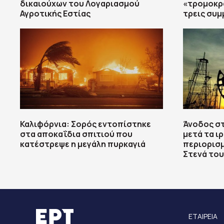
δικαιούχων του Λογαριασμού
«τρομοκρ
Αγροτικής Εστίας
τρεις συμ
Καλιφόρνια: Σορός εντοπίστηκε
Άνοδος στ
στα αποκαΐδια σπιτιού που
μετά τα ιρ
κατέστρεψε η μεγάλη πυρκαγιά
περιορισμ
Στενά το
ΕΤΑΙΡΕΙΑ