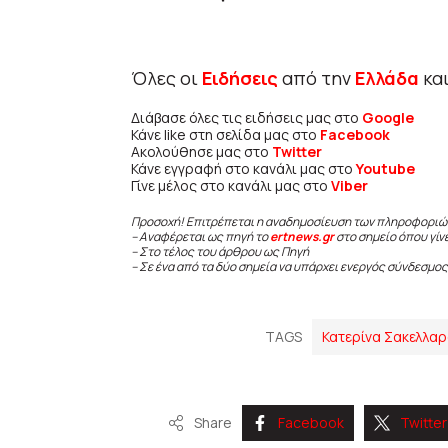
Όλες οι
Ειδήσεις
από την
Ελλάδα
κα
Διάβασε όλες τις ειδήσεις μας στο
Google
Κάνε like στη σελίδα μας στο
Facebook
Ακολούθησε μας στο
Twitter
Κάνε εγγραφή στο κανάλι μας στο
Youtube
Γίνε μέλος στο κανάλι μας στο
Viber
Προσοχή! Επιτρέπεται η αναδημοσίευση των πληροφοριώ
– Αναφέρεται ως πηγή το
ertnews.gr
στο σημείο όπου γίν
– Στο τέλος του άρθρου ως Πηγή
– Σε ένα από τα δύο σημεία να υπάρχει ενεργός σύνδεσμος
TAGS
Κατερίνα Σακελλα
Share
Facebook
Twitter