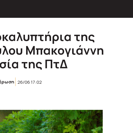
οκαλυπτήρια της
ύλου Μπακογιάννη
σία της ΠτΔ
έρωση
26/06 17:02