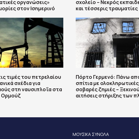
ατικές οργανώσεις»
σχολείο – Νεκρός εκπαιδ
μορίες στον Ισημερινό
και τέσσερις τραυματίες
ις τιμές του πετρελαίου
Πόρτο Γερμενό: Πάνω απ
ανικά σχέδια για
σπίτια με ολοκληρωτικές
ούς στη ναυσιπλοΐα στα
σοβαρές ζημιές – Ξεκινού
υ Ορμούζ
αιτήσεις στήριξης των 
ΜΟΥΣΙΚΑ ΣΥΝΟΛΑ