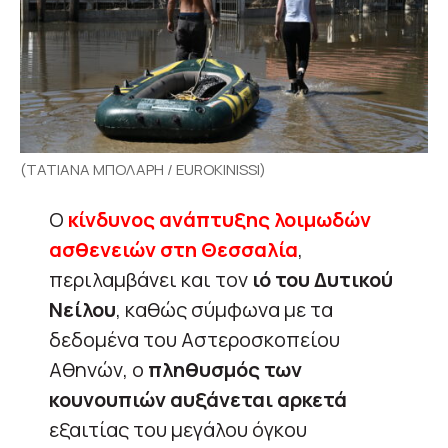
(ΤΑΤΙΑΝΑ ΜΠΟΛΑΡΗ / EUROKINISSI)
Ο
κίνδυνος ανάπτυξης λοιμωδών
ασθενειών στη Θεσσαλία
,
περιλαμβάνει και τον
ιό του Δυτικού
Νείλου
, καθώς σύμφωνα με τα
δεδομένα του Αστεροσκοπείου
Αθηνών, ο
πληθυσμός των
κουνουπιών αυξάνεται αρκετά
εξαιτίας του μεγάλου όγκου