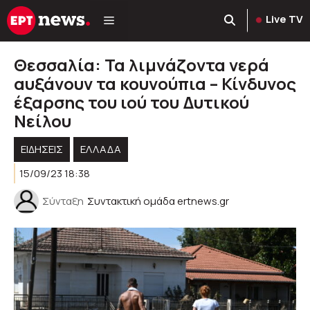
Μετάβαση
Live TV
σε
περιεχόμενο
Θεσσαλία: Τα λιμνάζοντα νερά
αυξάνουν τα κουνούπια – Κίνδυνος
έξαρσης του ιού του Δυτικού
Νείλου
ΕΙΔΗΣΕΙΣ
ΕΛΛΑΔΑ
15/09/23 18:38
Σύνταξη
Συντακτική ομάδα ertnews.gr