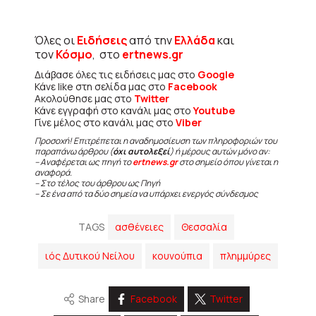
Όλες οι
Ειδήσεις
από την
Ελλάδα
και
τον
Κόσμο
, στο
ertnews.gr
Διάβασε όλες τις ειδήσεις μας στο
Google
Κάνε like στη σελίδα μας στο
Facebook
Ακολούθησε μας στο
Twitter
Κάνε εγγραφή στο κανάλι μας στο
Youtube
Γίνε μέλος στο κανάλι μας στο
Viber
Προσοχή! Επιτρέπεται η αναδημοσίευση των πληροφοριών του
παραπάνω άρθρου (
όχι αυτολεξεί
) ή μέρους αυτών μόνο αν:
– Αναφέρεται ως πηγή το
ertnews.gr
στο σημείο όπου γίνεται η
αναφορά.
– Στο τέλος του άρθρου ως Πηγή
– Σε ένα από τα δύο σημεία να υπάρχει ενεργός σύνδεσμος
TAGS
ασθένειες
Θεσσαλία
ιός Δυτικού Νείλου
κουνούπια
πλημμύρες
Share
Facebook
Twitter