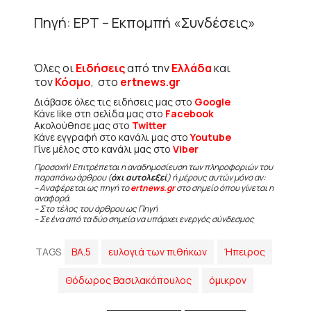
Πηγή: ΕΡΤ – Εκπομπή «Συνδέσεις»
Όλες οι
Ειδήσεις
από την
Ελλάδα
και
τον
Κόσμο
, στο
ertnews.gr
Διάβασε όλες τις ειδήσεις μας στο
Google
Κάνε like στη σελίδα μας στο
Facebook
Ακολούθησε μας στο
Twitter
Κάνε εγγραφή στο κανάλι μας στο
Youtube
Γίνε μέλος στο κανάλι μας στο
Viber
Προσοχή! Επιτρέπεται η αναδημοσίευση των πληροφοριών του
παραπάνω άρθρου (
όχι αυτολεξεί
) ή μέρους αυτών μόνο αν:
– Αναφέρεται ως πηγή το
ertnews.gr
στο σημείο όπου γίνεται η
αναφορά.
– Στο τέλος του άρθρου ως Πηγή
– Σε ένα από τα δύο σημεία να υπάρχει ενεργός σύνδεσμος
TAGS
ΒΑ.5
ευλογιά των πιθήκων
Ήπειρος
Θόδωρος Βασιλακόπουλος
όμικρον