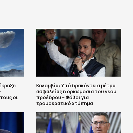
έκρηξη
Κολομβία: Υπό δρακόντεια μέτρα
–
ασφαλείας η ορκωμοσία του νέου
τους οι
προέδρου – Φόβοι για
τρομοκρατικό χτύπημα