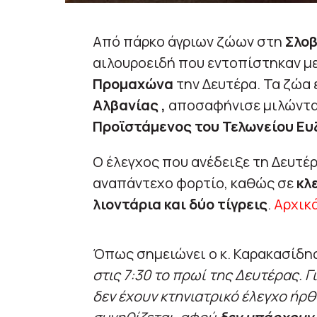
Από πάρκο άγριων ζώων στη
Σλοβ
αιλουροειδή που εντοπίστηκαν μ
Προμαχώνα
την Δευτέρα. Τα ζώα 
Αλβανίας
,
αποσαφήνισε μιλώντ
Προϊστάμενος του Τελωνείου Ε
Ο έλεγχος που ανέδειξε τη Δευτέ
αναπάντεχο φορτίο, καθώς σε
κλ
λιοντάρια και δύο τίγρεις
.
Αρχικά
Όπως σημειώνει ο κ. Καρακασίδης
στις 7:30 το πρωί της Δευτέρας. 
δεν έχουν κτηνιατρικό έλεγχο ήρθ