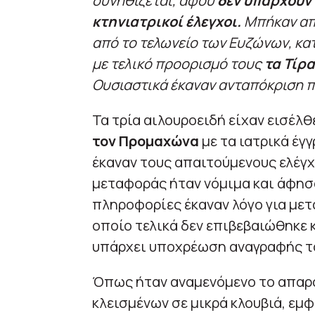
συνηθίζεται, αφού
δεν υπάρχουν 
κτηνιατρικοί έλεγχοι.
Μπήκαν απ
από το τελωνείο των Ευζώνων, κ
με τελικό προορισμό τους
τα Τίρα
Ουσιαστικά έκαναν ανταπόκριση π
Τα τρία αιλουροειδή είχαν εισέλ
τον Προμαχώνα
με τα ιατρικά έγ
έκαναν τους απαιτούμενους ελέγχ
μεταφοράς ήταν νόμιμα και άφησα
πληροφορίες έκαναν λόγο για μετ
οποίο τελικά δεν επιβεβαιώθηκε 
υπάρχει υποχρέωση αναγραφής τ
Όπως ήταν αναμενόμενο το απαρά
κλεισμένων σε μικρά κλουβιά, εμ