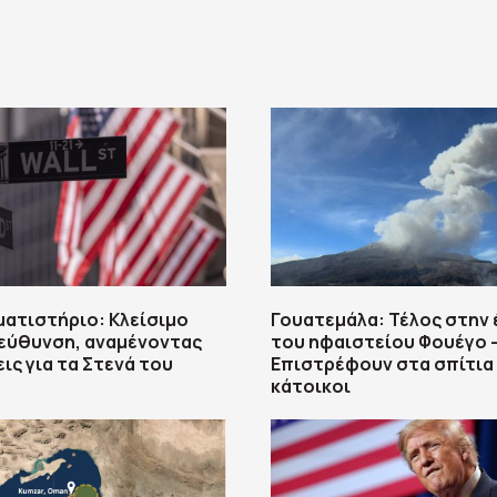
ματιστήριο: Κλείσιμο
Γουατεμάλα: Τέλος στην 
εύθυνση, αναμένοντας
του ηφαιστείου Φουέγο 
εις για τα Στενά του
Επιστρέφουν στα σπίτια 
κάτοικοι