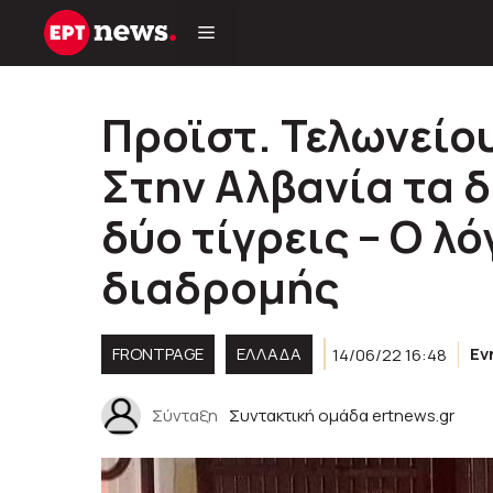
Μετάβαση
σε
περιεχόμενο
Προϊστ. Τελωνείο
Στην Αλβανία τα δ
δύο τίγρεις – Ο λ
διαδρομής
FRONTPAGE
ΕΛΛΑΔΑ
14/06/22 16:48
Εν
Σύνταξη
Συντακτική ομάδα ertnews.gr