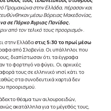
σε όλους τους τελωνειακούς σταθμούς
ό Προμαχώνα στην Ελλάδα, πέρασαν και
ατευθύνθηκαν μέσω Βόρειας Μακεδονίας,
να σε Πάρκο Άγριας Πανίδας.
ριν από τον τελικό τους προορισμό
».
θει στην Ελλάδα
στις 5:30 το πρωί μέσω
γραφα από Σλοβενία. Οι υπάλληλοι που
ους, διαπίστωσαν ότι τα έγγραφα
ν το φορτηγό να φύγει. Οι αρχικές
αφορά τους σε ελληνικό νησί κάτι το
καθώς στα συνοδευτικά χαρτιά δεν
ου προορισμού.
δεκτο θέαμα των αιλουροειδών,
φανώς ακατάλληλα για το μέγεθός τους,