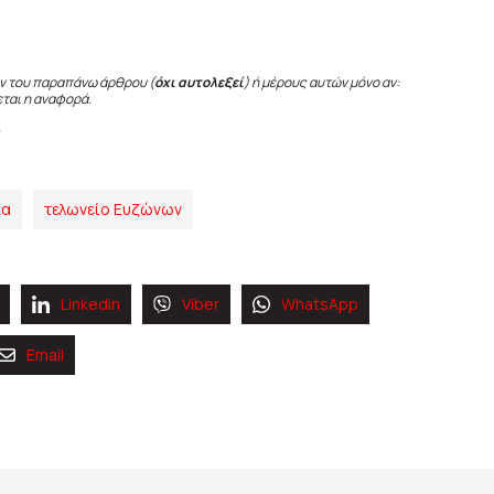
ν του παραπάνω άρθρου (
όχι αυτολεξεί
) ή μέρους αυτών μόνο αν:
εται η αναφορά.
ία
τελωνείο Ευζώνων
Linkedin
Viber
WhatsApp
Email