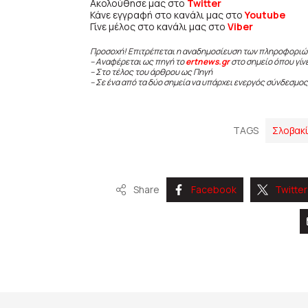
Ακολούθησε μας στο
Twitter
Κάνε εγγραφή στο κανάλι μας στο
Youtube
Γίνε μέλος στο κανάλι μας στο
Viber
Προσοχή! Επιτρέπεται η αναδημοσίευση των πληροφοριώ
– Αναφέρεται ως πηγή το
ertnews.gr
στο σημείο όπου γίν
– Στο τέλος του άρθρου ως Πηγή
– Σε ένα από τα δύο σημεία να υπάρχει ενεργός σύνδεσμος
TAGS
Σλοβακ
Share
Facebook
Twitter