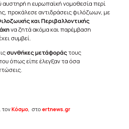
λύ αυστηρή η ευρωπαϊκή νομοθεσία περί
ης, προκάλεσε αντιδράσεις φιλόζωων, με
ιλοζωικής και Περιβαλλοντικής
άκη
να ζητά ακόμα και παρέμβαση
έχει συμβεί.
τις
συνθήκες μετάφοράς
τους
ου όπως είπε έλεγξαν τα όσα
πτώσεις.
ι τον
Κόσμο
, στο
ertnews.gr