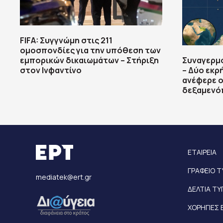
FIFA: Συγγνώμη στις 211
ομοσπονδίες για την υπόθεση των
εμπορικών δικαιωμάτων – Στήριξη
Συναγερμ
στον Ινφαντίνο
– Δύο εκρ
ανέφερε ο
δεξαμενό
ΕΤΑΙΡΕΙΑ
ΓΡΑΦΕΙΟ 
mediatek@ert.gr
ΔΕΛΤΙΑ Τ
ΧΟΡΗΓΙΕΣ 