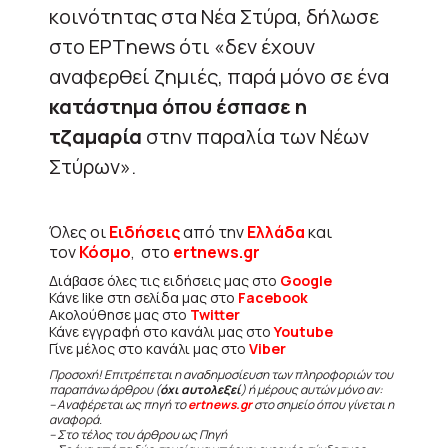
κοινότητας στα Νέα Στύρα, δήλωσε
στο ΕΡΤnews ότι «δεν έχουν
αναφερθεί ζημιές, παρά μόνο σε ένα
κατάστημα όπου έσπασε η
τζαμαρία
στην παραλία των Νέων
Στύρων».
Όλες οι
Ειδήσεις
από την
Ελλάδα
και
τον
Κόσμο
, στο
ertnews.gr
Διάβασε όλες τις ειδήσεις μας στο
Google
Κάνε like στη σελίδα μας στο
Facebook
Ακολούθησε μας στο
Twitter
Κάνε εγγραφή στο κανάλι μας στο
Youtube
Γίνε μέλος στο κανάλι μας στο
Viber
Προσοχή! Επιτρέπεται η αναδημοσίευση των πληροφοριών του
παραπάνω άρθρου (
όχι αυτολεξεί
) ή μέρους αυτών μόνο αν:
– Αναφέρεται ως πηγή το
ertnews.gr
στο σημείο όπου γίνεται η
αναφορά.
– Στο τέλος του άρθρου ως Πηγή