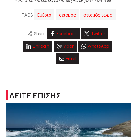
– Σε ένα από τα δύο σημεία να υπάρχει ενεργός σύνδεσμος
TAGS
Εύβοια
σεισμός
σεισμός τώρα
Share
Facebook
Twitter
Linkedin
Viber
WhatsApp
Email
ΔΕΙΤΕ ΕΠΙΣΗΣ