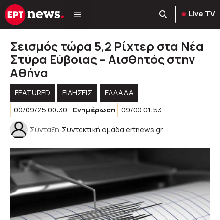
Μετάβαση
Live TV
σε
περιεχόμενο
Σεισμός τώρα 5,2 Ρίχτερ στα Νέα
Στύρα Εύβοιας – Αισθητός στην
Αθήνα
FEATURED
ΕΙΔΗΣΕΙΣ
ΕΛΛΑΔΑ
09/09/25 00:30
Ενημέρωση
09/09 01:53
Σύνταξη
Συντακτική ομάδα ertnews.gr