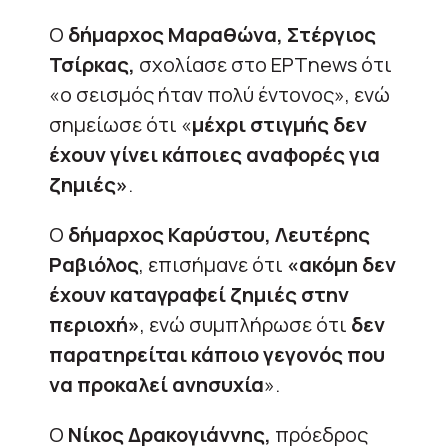
Ο
δήμαρχος Μαραθώνα, Στέργιος
Τσίρκας,
σχολίασε στο ΕΡΤnews ότι
«ο σεισμός ήταν πολύ έντονος», ενώ
σημείωσε ότι «
μέχρι στιγμής δεν
έχουν γίνει κάποιες αναφορές για
ζημιές»
.
Ο
δήμαρχος Καρύστου, Λευτέρης
Ραβιόλος
, επισήμανε ότι
«ακόμη δεν
έχουν καταγραφεί ζημιές στην
περιοχή»
, ενώ συμπλήρωσε ότι
δεν
παρατηρείται κάποιο γεγονός που
να προκαλεί ανησυχία
».
Ο
Νίκος Δρακογιάννης,
πρόεδρος