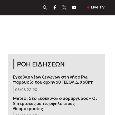
Live TV
ΡΟΗ ΕΙΔΗΣΕΩΝ
Εγκαίνια νέων ξενώνων στη νήσο Ρω,
παρουσία του αρχηγού ΓΕΕΘΑ Δ. Χούπη
08/08 22:20
Meteo: Στο «κόκκινο» ο υδράργυρος – Οι
8 περιοχές με τις υψηλότερες
θερμοκρασίες