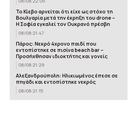
08/08 22:05
Το Κίεβο αρνείται ότι είχε ως στόχο τη
Βουλγαρία μετά την έκρηξη του drone –
Η Σοφία εγκαλεί τον Ουκρανό πρέσβη
08/08 21:47
Πάρος: Νεκρό 4χρονο παιδί που
εντοπίστηκε σε πισίνα beach bar –
Προσήχθησαν ιδιοκτήτης και γονείς
08/08 21:29
Αλεξανδρούπολη: Ηλικιωμένος έπεσε σε
πηγάδι και εντοπίστηκε νεκρός
08/08 21:15
Λίβανος: Η Βηρυτός αναφέρει ισραηλινή
εισβολή σε ένα χωριό του νότου παρά
την ανάπτυξη του στρατού
08/08 21:03
Κομοτηνή: Στο νοσοκομείο ανήλικος
μετά από κατανάλωση αλκοόλ –