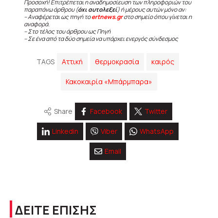
Προσοχή! Επιτρέπεται η αναδημοσίευση των πληροφοριών του
παραπάνω άρθρου (
όχι αυτολεξεί
) ή μέρους αυτών μόνο αν:
– Αναφέρεται ως πηγή το
ertnews.gr
στο σημείο όπου γίνεται η
αναφορά.
– Στο τέλος του άρθρου ως Πηγή
– Σε ένα από τα δύο σημεία να υπάρχει ενεργός σύνδεσμος
TAGS
Αττική
θερμοκρασία
καιρός
Κακοκαιρία «Μπάρμπαρα»
Share
Facebook
Twitter
Linkedin
Viber
WhatsApp
Email
ΔΕΙΤΕ ΕΠΙΣΗΣ