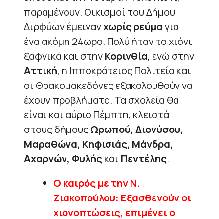
παραμένουν. Οικισμοί του Δήμου
Διρφύων έμειναν
χωρίς ρεύμα
για
ένα ακόμη 24ωρο. Πολύ ήταν το χιόνι
ξαφνικά και στην
Κορινθία
, ενώ στην
Αττική
, η Ιπποκράτειος Πολιτεία και
οι Θρακομακεδόνες εξακολουθούν να
έχουν προβλήματα. Τα σχολεία θα
είναι και αύριο Πέμπτη, κλειστά
στους δήμους
Ωρωπού, Διονύσου,
Μαραθώνα, Κηφισιάς, Μάνδρα,
Αχαρνών, Φυλής
και
Πεντέλης
.
Ο καιρός με την Ν.
Ζιακοπούλου: Εξασθενούν οι
χιονοπτώσεις, επιμένει ο