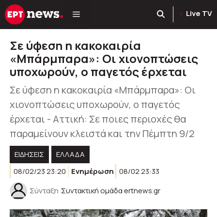
Μετάβαση
Live TV
σε
περιεχόμενο
Σε ύφεση η κακοκαιρία
«Μπάρμπαρα»: Οι χιονοπτώσεις
υποχωρούν, ο παγετός έρχεται
Σε ύφεση η κακοκαιρία «Μπάρμπαρα»: Οι
χιονοπτώσεις υποχωρούν, ο παγετός
έρχεται - Αττική: Σε ποιες περιοχές θα
παραμείνουν κλειστά και την Πέμπτη 9/2
ΕΙΔΗΣΕΙΣ
ΕΛΛΑΔΑ
08/02/23 23:20
Ενημέρωση
08/02 23:33
Σύνταξη
Συντακτική ομάδα ertnews.gr