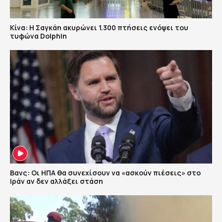
Κίνα: Η Σαγκάη ακυρώνει 1.300 πτήσεις ενόψει του
τυφώνα Dolphin
Βανς: Οι ΗΠΑ θα συνεχίσουν να «ασκούν πιέσεις» στο
Ιράν αν δεν αλλάξει στάση